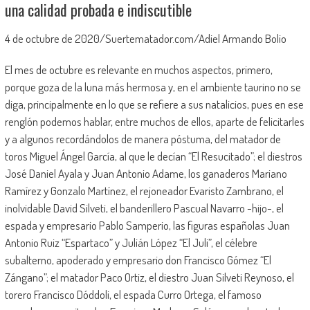
una calidad probada e indiscutible
4 de octubre de 2020/Suertematador.com/Adiel Armando Bolio
El mes de octubre es relevante en muchos aspectos, primero,
porque goza de la luna más hermosa y, en el ambiente taurino no se
diga, principalmente en lo que se refiere a sus natalicios, pues en ese
renglón podemos hablar, entre muchos de ellos, aparte de felicitarles
y a algunos recordándolos de manera póstuma, del matador de
toros Miguel Ángel García, al que le decían “El Resucitado”; el diestros
José Daniel Ayala y Juan Antonio Adame, los ganaderos Mariano
Ramírez y Gonzalo Martínez, el rejoneador Evaristo Zambrano, el
inolvidable David Silveti, el banderillero Pascual Navarro -hijo-, el
espada y empresario Pablo Samperio, las figuras españolas Juan
Antonio Ruiz “Espartaco” y Julián López “El Juli”, el célebre
subalterno, apoderado y empresario don Francisco Gómez “El
Zángano”; el matador Paco Ortiz, el diestro Juan Silveti Reynoso, el
torero Francisco Dóddoli, el espada Curro Ortega, el famoso