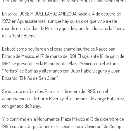
Y el 3 de mayo de 2003 decidió retirarse del profesionalismo torero.
En tanto, JOSÉ MIGUEL LAHOZ AMEZCUA nació el 4 de octubre de
1972 en Aguascalientes, aunque hay quien dice que vino a este
mundo en la Ciudad de México y que después lo adoptaría la “Tierra
de la Gente Buena”.
Debutó como novillero en el coso charro taurino de Naucalpan,
Estado de México, el 17 de marzo de 1991. El siguiente 12 de junio de
1994 se presentó en la Monumental Plaza México, con el astado
“Perlero” de Garfias y alternando con Juan Pablo Llaguno y Juan
Eduardo “El Niño de San Juan”.
Se doctoró en San Luis Potosí el 1 de enero de 1995, con el
apadrinamiento de Curro Rivera y el testimonio de Jorge Gutiérrez,
con ganado de Xajay.
Y lo confirmó en la Monumental Plaza México el 13 de diciembre de
1995 cuando Jorge Gutiérrez le cedió el toro “Javierón” de Rodrigo