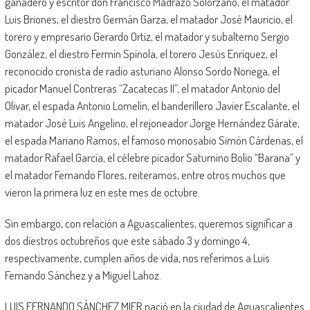
ganadero y escritor don Francisco Madrazo Solórzano, el matador
Luis Briones, el diestro Germán Garza, el matador José Mauricio, el
torero y empresario Gerardo Ortiz, el matador y subalterno Sergio
González, el diestro Fermín Spínola, el torero Jesús Enríquez, el
reconocido cronista de radio asturiano Alonso Sordo Noriega, el
picador Manuel Contreras “Zacatecas II”, el matador Antonio del
Olivar, el espada Antonio Lomelín, el banderillero Javier Escalante, el
matador José Luis Angelino, el rejoneador Jorge Hernández Gárate,
el espada Mariano Ramos, el famoso monosabio Simón Cárdenas, el
matador Rafael García, el célebre picador Saturnino Bolio “Barana” y
el matador Fernando Flores, reiteramos, entre otros muchos que
vieron la primera luz en este mes de octubre.
Sin embargo, con relación a Aguascalientes, queremos significar a
dos diestros octubreños que este sábado 3 y domingo 4,
respectivamente, cumplen años de vida, nos referimos a Luis
Fernando Sánchez y a Miguel Lahoz.
LUIS FERNANDO SÁNCHEZ MIER nació en la ciudad de Aguascalientes