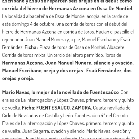
Escribano y Esaú se reparten seis orejas en el debut como
corrida del hierro de Hermanas Azcona en Ossa De Montiel.
La localidad albaceteña de Ossa de Montiel acogía, en la tarde de
este domingo 4 de octubre, una corrida de toros con el debut del
hierro de Hermanas Azcona en corrida de toros. Hacían el paseíllo el
rejoneador Juan Manuel Munera y, a pie, Manuel Escribano y Esaú
Fernández.
Ficha:
Plaza de toros de Ossa de Montiel, Albacete.
Corrida de toros mixta. Un tercio del aforo permitido. Toros de
Hermanas Azcona.
Juan Manuel Munera, silencio y ovación.
Manuel Escribano, oreja y dos orejas.
Esaú Fernández, dos
orejas y oreja.
Mario Navas, lo mejor de la novillada de Fuentesaúco
. Con
erales de La Interrogación y López Chaves, primero, tercero y quinto
de vuelta.
Ficha: FUENTESAÚCO, ZAMORA
.
Cuarta novillada del
Ciclo de Novilladas de Castilla y León. Fuentesaúco 4ª del Circuito.
Erales de La Interrogación y López Chaves, primero, tercero y quinto
de vuelta. Juan Sagarra, ovación y silencio. Mario Navas, ovación y
dos orejas. Juan Pérez, oreja y silencio. Caza un rarísimo ciervo de 12