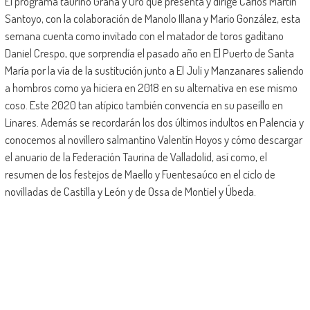
El programa taurino Grana y Oro que presenta y dirige Carlos Martín
Santoyo, con la colaboración de Manolo Illana y Mario González, esta
semana cuenta como invitado con el matador de toros gaditano
Daniel Crespo, que sorprendía el pasado año en El Puerto de Santa
María por la vía de la sustitución junto a El Juli y Manzanares saliendo
a hombros como ya hiciera en 2018 en su alternativa en ese mismo
coso. Este 2020 tan atípico también convencía en su paseíllo en
Linares. Además se recordarán los dos últimos indultos en Palencia y
conocemos al novillero salmantino Valentín Hoyos y cómo descargar
el anuario de la Federación Taurina de Valladolid, así como, el
resumen de los festejos de Maello y Fuentesaúco en el ciclo de
novilladas de Castilla y León y de Ossa de Montiel y Úbeda.