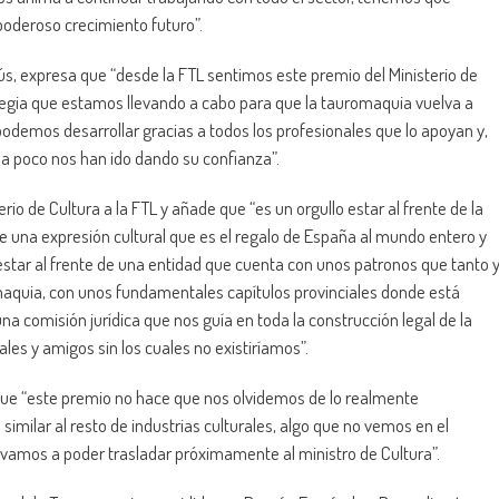
poderoso crecimiento futuro”.
elús, expresa que “desde la FTL sentimos este premio del Ministerio de
tegia que estamos llevando a cabo para que la tauromaquia vuelva a
podemos desarrollar gracias a todos los profesionales que lo apoyan y,
 a poco nos han ido dando su confianza”.
rio de Cultura a la FTL y añade que “es un orgullo estar al frente de la
e una expresión cultural que es el regalo de España al mundo entero y
o estar al frente de una entidad que cuenta con unos patronos que tanto 
aquia, con unos fundamentales capítulos provinciales donde está
na comisión jurídica que nos guía en toda la construcción legal de la
es y amigos sin los cuales no existiríamos”.
 que “este premio no hace que nos olvidemos de lo realmente
imilar al resto de industrias culturales, algo que no vemos en el
vamos a poder trasladar próximamente al ministro de Cultura”.