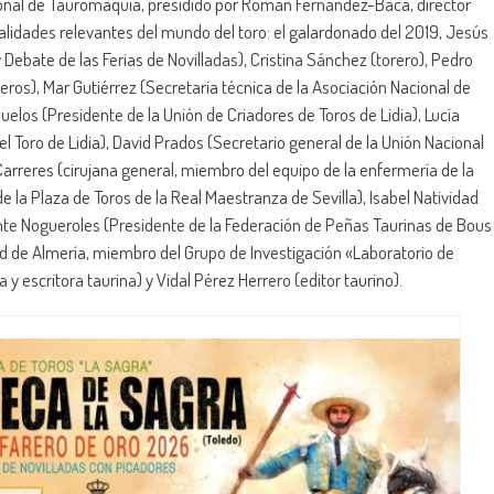
onal de Tauromaquia, presidido por Román Fernández-Baca, director
lidades relevantes del mundo del toro: el galardonado del 2019, Jesús
Debate de las Ferias de Novilladas), Cristina Sánchez (torero), Pedro
eros), Mar Gutiérrez (Secretaria técnica de la Asociación Nacional de
los (Presidente de la Unión de Criadores de Toros de Lidia), Lucía
 Toro de Lidia), David Prados (Secretario general de la Unión Nacional
-Carreres (cirujana general, miembro del equipo de la enfermería de la
 la Plaza de Toros de la Real Maestranza de Sevilla), Isabel Natividad
cente Nogueroles (Presidente de la Federación de Peñas Taurinas de Bous
dad de Almería, miembro del Grupo de Investigación «Laboratorio de
a y escritora taurina) y Vidal Pérez Herrero (editor taurino).