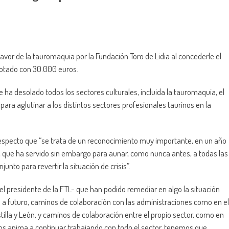
favor de la tauromaquia por la Fundación Toro de Lidia al concederle el
otado con 30.000 euros.
 ha desolado todos los sectores culturales, incluida la tauromaquia, el
para aglutinar a los distintos sectores profesionales taurinos en la
 respecto que “se trata de un reconocimiento muy importante, en un año
que ha servido sin embargo para aunar, como nunca antes, a todas las
nto para revertir la situación de crisis”.
 presidente de la FTL- que han podido remediar en algo la situación
a futuro, caminos de colaboración con las administraciones como en el
stilla y León, y caminos de colaboración entre el propio sector, como en
nos anima a continuar trabajando con todo el sector, tenemos que