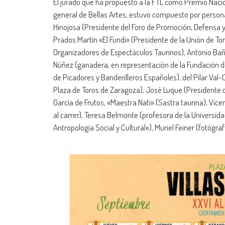
El jurado que ha propuesto a la FTL como Premio Naci
general de Bellas Artes, estuvo compuesto por persona
Hinojosa (Presidente del Foro de Promoción, Defensa y 
Prados Martín «El Fundi» (Presidente de la Unión de Tor
Organizadores de Espectáculos Taurinos), Antonio Bañue
Núñez (ganadera, en representación de la Fundación del
de Picadores y Banderilleros Españoles), del Pilar Val
Plaza de Toros de Zaragoza), José Luque (Presidente de
García de Frutos, «Maestra Nati» (Sastra taurina), Vi
al carrer), Teresa Belmonte (profesora de la Universi
Antropología Social y Cultural»), Muriel Feiner (fotógraf