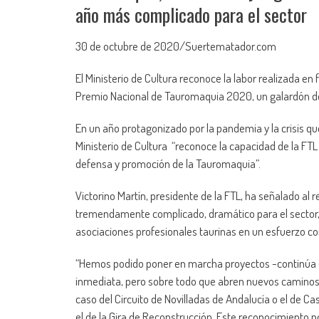
año más complicado para el sector
30 de octubre de 2020/Suertematador.com
El Ministerio de Cultura reconoce la labor realizada en 
Premio Nacional de Tauromaquia 2020, un galardón d
En un año protagonizado por la pandemia y la crisis que
Ministerio de Cultura “reconoce la capacidad de la FTL 
defensa y promoción de la Tauromaquia”.
Victorino Martín, presidente de la FTL, ha señalado al
tremendamente complicado, dramático para el sector, 
asociaciones profesionales taurinas en un esfuerzo conju
“Hemos podido poner en marcha proyectos -continúa el
inmediata, pero sobre todo que abren nuevos caminos 
caso del Circuito de Novilladas de Andalucía o el de Ca
el de la Gira de Reconstrucción. Este reconocimiento 