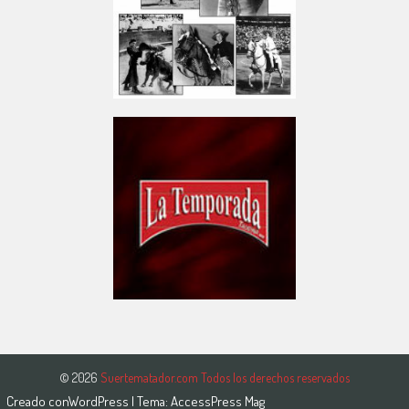
© 2026
Suertematador.com Todos los derechos reservados
Creado con
WordPress
| Tema:
AccessPress Mag