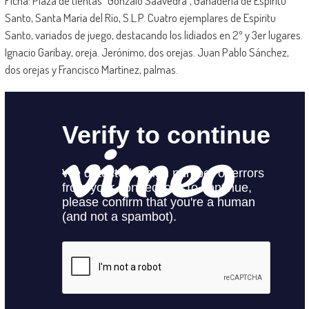
Ficha: Plaza de tientas “Gonzalo Saavedra”, Ganadería de Espíritu
Santo, Santa María del Río, S.L.P. Cuatro ejemplares de Espíritu
Santo, variados de juego, destacando los lidiados en 2º y 3er lugares.
Ignacio Garibay, oreja. Jerónimo, dos orejas. Juan Pablo Sánchez,
dos orejas y Francisco Martínez, palmas.