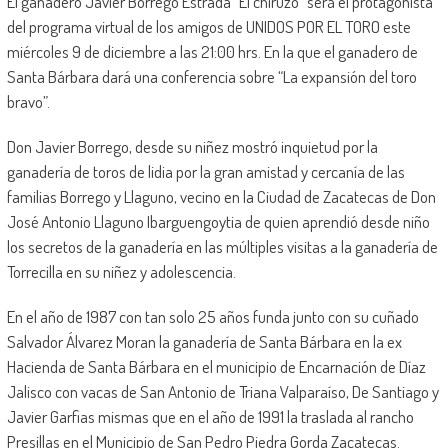
El ganadero Javier Borrego Estrada “El chiruzo” será el protagonista
del programa virtual de los amigos de UNIDOS POR EL TORO este
miércoles 9 de diciembre a las 21:00 hrs. En la que el ganadero de
Santa Bárbara dará una conferencia sobre “La expansión del toro
bravo”.
Don Javier Borrego, desde su niñez mostró inquietud por la
ganadería de toros de lidia por la gran amistad y cercanía de las
familias Borrego y Llaguno, vecino en la Ciudad de Zacatecas de Don
José Antonio Llaguno Ibarguengoytia de quien aprendió desde niño
los secretos de la ganadería en las múltiples visitas a la ganadería de
Torrecilla en su niñez y adolescencia.
En el año de 1987 con tan solo 25 años funda junto con su cuñado
Salvador Álvarez Moran la ganadería de Santa Bárbara en la ex
Hacienda de Santa Bárbara en el municipio de Encarnación de Díaz
Jalisco con vacas de San Antonio de Triana Valparaíso, De Santiago y
Javier Garfias mismas que en el año de 1991 la traslada al rancho
Presillas en el Municipio de San Pedro Piedra Gorda Zacatecas.