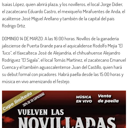
Isaías López, quien abrirá plaza, y los novilleros, el local Jorge Didier,
el zacatecano Eduardo Castro, el mexiqueño Mirafuentes de Anda, el
acalitense José Miguel Arellano y también de la capital del país
Rodrigo Ortiz.
DOMINGO 14 DE MARZO: A las 16:00 horas. Novillos de la ganadería
jalisciense de Puerta Grande para el aquicalidense Rodolfo Mejía “El
Tuco”, el tlaxcalteca José de Alejandría, el chihuahuense Alejandro
Rodríguez “El Sigala”, el local Tomás Martínez, el zacatecano Emanuel
Cuenca y el también aguascalentense Juan del Castillo, quien hará
su debut formal con picadores. Habrá paella desde las 15:00 horas y
música en vivo amenizando el festejo.