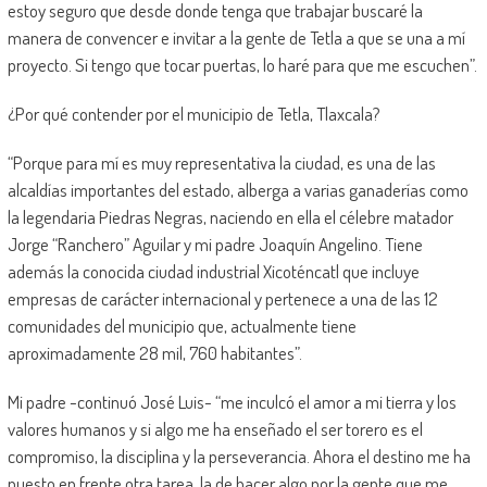
estoy seguro que desde donde tenga que trabajar buscaré la
manera de convencer e invitar a la gente de Tetla a que se una a mí
proyecto. Si tengo que tocar puertas, lo haré para que me escuchen”.
¿Por qué contender por el municipio de Tetla, Tlaxcala?
“Porque para mí es muy representativa la ciudad, es una de las
alcaldías importantes del estado, alberga a varias ganaderías como
la legendaria Piedras Negras, naciendo en ella el célebre matador
Jorge “Ranchero” Aguilar y mi padre Joaquín Angelino. Tiene
además la conocida ciudad industrial Xicoténcatl que incluye
empresas de carácter internacional y pertenece a una de las 12
comunidades del municipio que, actualmente tiene
aproximadamente 28 mil, 760 habitantes”.
Mi padre -continuó José Luis- “me inculcó el amor a mi tierra y los
valores humanos y si algo me ha enseñado el ser torero es el
compromiso, la disciplina y la perseverancia. Ahora el destino me ha
puesto en frente otra tarea, la de hacer algo por la gente que me