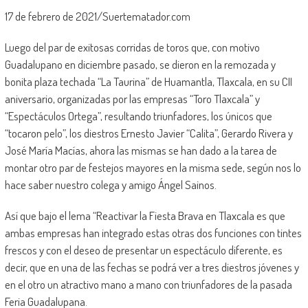
17 de febrero de 2021/Suertematador.com
Luego del par de exitosas corridas de toros que, con motivo
Guadalupano en diciembre pasado, se dieron en la remozada y
bonita plaza techada “La Taurina” de Huamantla, Tlaxcala, en su CII
aniversario, organizadas por las empresas “Toro Tlaxcala” y
“Espectáculos Ortega”, resultando triunfadores, los únicos que
“tocaron pelo”, los diestros Ernesto Javier “Calita”, Gerardo Rivera y
José María Macías, ahora las mismas se han dado a la tarea de
montar otro par de festejos mayores en la misma sede, según nos lo
hace saber nuestro colega y amigo Ángel Sainos.
Así que bajo el lema “Reactivar la Fiesta Brava en Tlaxcala es que
ambas empresas han integrado estas otras dos funciones con tintes
frescos y con el deseo de presentar un espectáculo diferente, es
decir, que en una de las fechas se podrá ver a tres diestros jóvenes y
en el otro un atractivo mano a mano con triunfadores de la pasada
Feria Guadalupana.