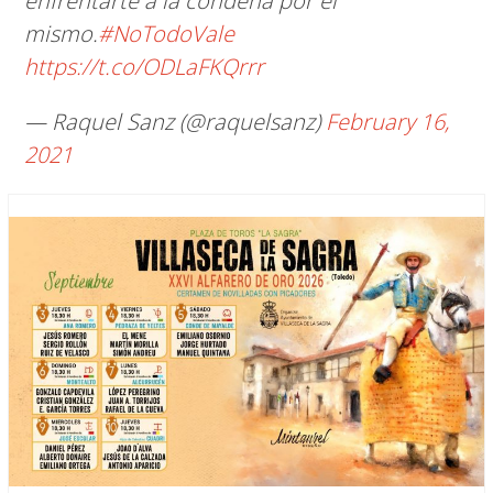
enfrentarte a la condena por el
mismo.
#NoTodoVale
https://t.co/ODLaFKQrrr
— Raquel Sanz (@raquelsanz)
February 16,
2021