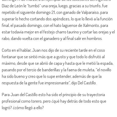
Díaz de León le “tumbó” una oreja, luego, gracias a su triunfo, fue
repetido el siguiente domingo 21, con ganado de Valparaíso, para
superar lo hecho cortando dos apéndices, lo que lo llevó a la función
final, el pasado domingo, con el hato laguense de Xalmonto, para
estar todavía mejor en el festejo charro taurino y cortar las orejas y el
rabo, dando vuelta con el ganadero y al final salir en hombros.
Corto en el hablar, Juan nos dijo de su reciente tarde en el coso
fontanar que se sintió más que a gusto y que todo lo disfrutó al
máximo, desde que se abrió de capa y hasta que le metió la espada,
pasando por el tercio de banderillas y la faena de muleta, “el novillo
ha sido bueno y creo que lo supe entender, además de que la
respuesta de la gente fue impresionante”, dijo Del Castillo.
Para Juan del Castillo esto ha sido el principio de su trayectoria
profesional como torero, pero ¿qué hay detrás de todo esto que
logró? ¿cómo llegó a ello?