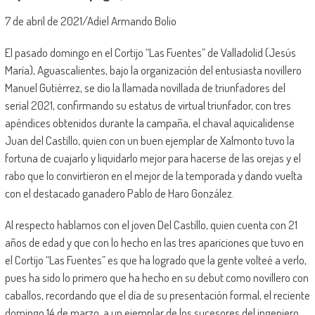
7 de abril de 2021/Adiel Armando Bolio
El pasado domingo en el Cortijo “Las Fuentes” de Valladolid (Jesús
María), Aguascalientes, bajo la organización del entusiasta novillero
Manuel Gutiérrez, se dio la llamada novillada de triunfadores del
serial 2021, confirmando su estatus de virtual triunfador, con tres
apéndices obtenidos durante la campaña, el chaval aquicalidense
Juan del Castillo, quien con un buen ejemplar de Xalmonto tuvo la
fortuna de cuajarlo y liquidarlo mejor para hacerse de las orejas y el
rabo que lo convirtieron en el mejor de la temporada y dando vuelta
con el destacado ganadero Pablo de Haro González.
Al respecto hablamos con el joven Del Castillo, quien cuenta con 21
años de edad y que con lo hecho en las tres apariciones que tuvo en
el Cortijo “Las Fuentes” es que ha logrado que la gente volteé a verlo,
pues ha sido lo primero que ha hecho en su debut como novillero con
caballos, recordando que el día de su presentación formal, el reciente
domingo 14 de marzo, a un ejemplar de los sucesores del ingeniero