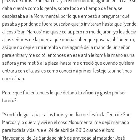
plazas de toros “San Marcos” y la Monumental, jugando en la calle se
daba cuenta como lo gente, sobre todo en tiempo de feria, se
desplazaba a la Monumental, por lo que empezó a preguntar qué
pasaba y por donde fuera buscaba que lo invitaran hasta que “yendo
al coso ‘San Marcos’ me quise colar, pero no me dejaron, yo les decía
a los señores de la puerta que quería saber que pasaba ahí adentro,
así que no cejé en mi intento y me agarré de la mano de un señor
para entrar y me soltó, entonces en ese afán le tomé la mano a una
señora y me metió a la plaza, hasta me ofreció que cuando quisiera
entrara con ella, así es como conocí mi primer festejo taurino”, nos
narró Juan.
Pero ¿qué fue entonces lo que detonó tu afición y gusto por ser
torero?
“A mi tío le gustaba ir a los toros y un día me llevó a la Feria de San
Marcos y lo que vi y viví en el coso Monumental me dejó marcado
para toda la vida, fue el 24 de abril de 2010 cuando el toro
‘Navegante’ de De Santiago hirió de gravedad al matador José