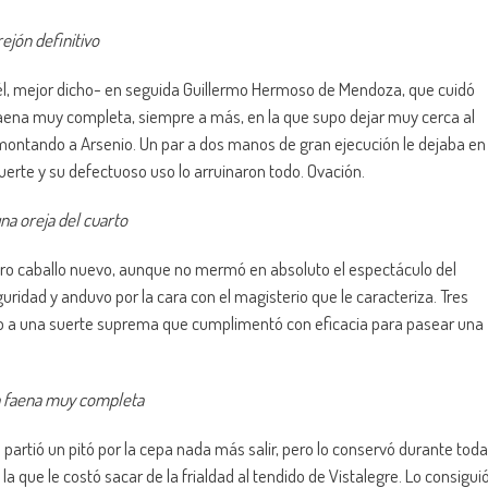
rejón definitivo
de él, mejor dicho- en seguida Guillermo Hermoso de Mendoza, que cuidó
aena muy completa, siempre a más, en la que supo dejar muy cerca al
 montando a Arsenio. Un par a dos manos de gran ejecución le dejaba en
muerte y su defectuoso uso lo arruinaron todo. Ovación.
una oreja del cuarto
tro caballo nuevo, aunque no mermó en absoluto el espectáculo del
uridad y anduvo por la cara con el magisterio que le caracteriza. Tres
paso a una suerte suprema que cumplimentó con eficacia para pasear una
a faena muy completa
artió un pitó por la cepa nada más salir, pero lo conservó durante toda
la que le costó sacar de la frialdad al tendido de Vistalegre. Lo consigui