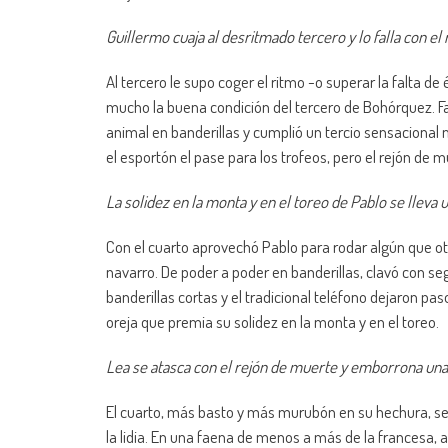
Guillermo cuaja al desritmado tercero y lo falla con el 
Al tercero le supo coger el ritmo -o superar la falta 
mucho la buena condición del tercero de Bohórquez. F
animal en banderillas y cumplió un tercio sensacional
el esportón el pase para los trofeos, pero el rejón de 
La solidez en la monta y en el toreo de Pablo se lleva 
Con el cuarto aprovechó Pablo para rodar algún que o
navarro. De poder a poder en banderillas, clavó con seg
banderillas cortas y el tradicional teléfono dejaron 
oreja que premia su solidez en la monta y en el toreo.
Lea se atasca con el rejón de muerte y emborrona un
El cuarto, más basto y más murubón en su hechura, se p
la lidia. En una faena de menos a más de la francesa, a 