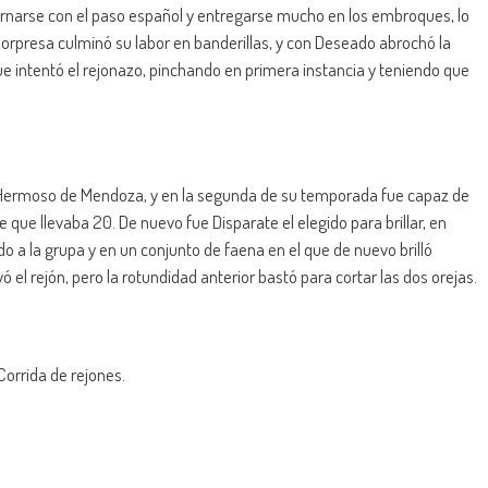
ornarse con el paso español y entregarse mucho en los embroques, lo
Sorpresa culminó su labor en banderillas, y con Deseado abrochó la
ue intentó el rejonazo, pinchando en primera instancia y teniendo que
o Hermoso de Mendoza, y en la segunda de su temporada fue capaz de
ue llevaba 20. De nuevo fue Disparate el elegido para brillar, en
o a la grupa y en un conjunto de faena en el que de nuevo brilló
 el rejón, pero la rotundidad anterior bastó para cortar las dos orejas.
Corrida de rejones.