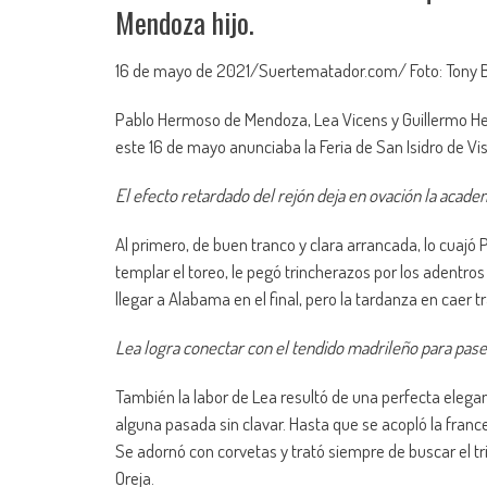
Mendoza hijo.
16 de mayo de 2021/Suertematador.com/ Foto: Tony 
Pablo Hermoso de Mendoza, Lea Vicens y Guillermo Her
este 16 de mayo anunciaba la Feria de San Isidro de Vi
El efecto retardado del rejón deja en ovación la acade
Al primero, de buen tranco y clara arrancada, lo cuajó 
templar el toreo, le pegó trincherazos por los adentros
llegar a Alabama en el final, pero la tardanza en caer t
Lea logra conectar con el tendido madrileño para pas
También la labor de Lea resultó de una perfecta elegan
alguna pasada sin clavar. Hasta que se acopló la france
Se adornó con corvetas y trató siempre de buscar el tri
Oreja.