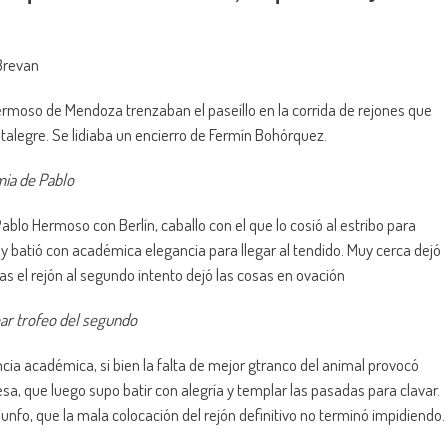
Brevan
moso de Mendoza trenzaban el paseíllo en la corrida de rejones que
stalegre. Se lidiaba un encierro de Fermín Bohórquez.
mia de Pablo
Pablo Hermoso con Berlín, caballo con el que lo cosió al estribo para
 y batió con académica elegancia para llegar al tendido. Muy cerca dejó
ras el rejón al segundo intento dejó las cosas en ovación
ear trofeo del segundo
cia académica, si bien la falta de mejor gtranco del animal provocó
sa, que luego supo batir con alegría y templar las pasadas para clavar.
unfo, que la mala colocación del rejón definitivo no terminó impidiendo.