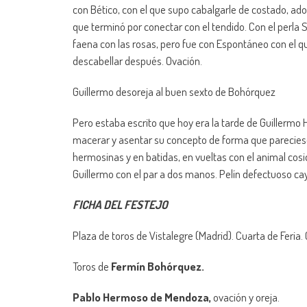
con Bético, con el que supo cabalgarle de costado, ad
que terminó por conectar con el tendido. Con el perla 
faena con las rosas, pero fue con Espontáneo con el q
descabellar después. Ovación.
Guillermo desoreja al buen sexto de Bohórquez
Pero estaba escrito que hoy era la tarde de Guillerm
macerar y asentar su concepto de forma que pareciese q
hermosinas y en batidas, en vueltas con el animal cosid
Guillermo con el par a dos manos. Pelín defectuoso cayó
FICHA DEL FESTEJO
Plaza de toros de Vistalegre (Madrid). Cuarta de Feria. 
Toros de
Fermín Bohórquez.
Pablo Hermoso de Mendoza,
ovación y oreja.