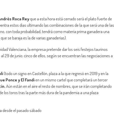
Andrés Roca Rey
que a esta hora está cerrado será el plato fuerte de
entra estos días ultimando las combinaciones de la que será una de las
ano, con toda probabilidad, tendrá como materia prima ganadera una
que se baraja es la de varias ganaderías).
dad Valenciana, la empresa pretende dar los seis festejos taurinos
al 29 de junio; cinco de ellos, según se encuentran las negociaciones a
uli
(todo un signo en Castellón, plaza a la que regresó en 2019 y en la
ue Ponce y El Fandi
en un mismo cartel que completará un tercer
tín.
Aún están en el aire el resto de nombres, que se irán completando
 de los toros tras la parte más dura de la pandemia a una plaza
a desde el pasado sábado