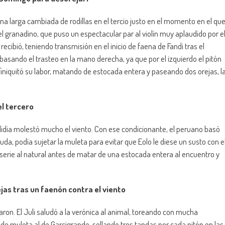
a larga cambiada de rodillas en el tercio justo en el momento en el qu
el granadino, que puso un espectacular par al violín muy aplaudido por e
ecibió, teniendo transmisión en el inicio de faena de Fandi tras el
l, basando el trasteo en la mano derecha, ya que por el izquierdo el pitón
 finiquitó su labor, matando de estocada entera y paseando dos orejas, l
el tercero
 lidia molestó mucho el viento. Con ese condicionante, el peruano basó
uda, podía sujetar la muleta para evitar que Eolo le diese un susto con e
serie al natural antes de matar de una estocada entera al encuentro y
rejas tras un faenón contra el viento
ciaron. El Juli saludó a la verónica al animal, toreando con mucha
 de muleta al de Garcigrande, sellando tres tandas por cada pitón en las