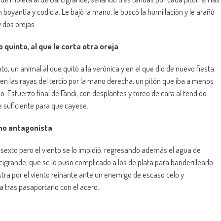
 boyantía y codicia. Le bajó la mano, le buscó la humillación y le arañó
 dos orejas.
 quinto, al que le corta otra oreja
into, un animal al que quitó a la verónica y en el que dio de nuevo fiesta
as en las rayas del tercio por la mano derecha, un pitón que iba a menos
. Esfuerzo final de Fandi, con desplantes y toreo de cara al tendido.
e suficiente para que cayese.
omo antagonista
l sexto pero el viento se lo impidió, regresando además el agua de
cigrande, que se lo puso complicado a los de plata para banderillearlo.
stra por el viento reinante ante un enemigo de escaso celo y
a tras pasaportarlo con el acero.