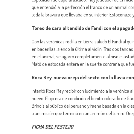
que entendió a la perfección el tranco de un animal con
toda la bravura que llevaba en su interior. Estoconazo y
Toreo de cara al tendido de Fandi con el apagado
Con las verónicas rodilla en tierra saludó El Fandi al qu
en baderillas, siendo la última al violín. Tras dos tand
en el animal, se agarró completamente al piso el astado
Mató de estocada entera en la suerte contraria que fu
Roca Rey, nueva oreja del sexto con la lluvia c
Intentó Roca Rey recibir con lucimiento a la verónica a
nuevo. Flojo era de condición el bonito colorado de Gar
Brindis al público del peruano y faena basada en la die
transmisión que terminó en un arrimón del torero. Orej
FICHA DEL FESTEJO