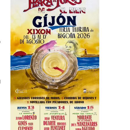
e
l
a
l