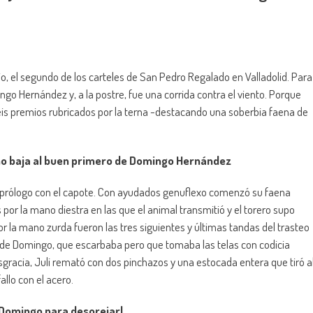
nio, el segundo de los carteles de San Pedro Regalado en Valladolid. Para
ingo Hernández y, a la postre, fue una corrida contra el viento. Porque
seis premios rubricados por la terna -destacando una soberbia faena de
ano baja al buen primero de Domingo Hernández
 el prólogo con el capote. Con ayudados genuflexo comenzó su faena
or la mano diestra en las que el animal transmitió y el torero supo
or la mano zurda fueron las tres siguientes y últimas tandas del trasteo
el de Domingo, que escarbaba pero que tomaba las telas con codicia
racia, Juli remató con dos pinchazos y una estocada entera que tiró a
llo con el acero.
 Domingo para desorejarl