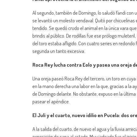
Al segundo, también de Domingo, lo saludó Fandi con un
se levantó un molesto vendaval. Quitó por chicuelinas 
tendido. Se quedó crudo el animal en la única vara que r
brindis al público. De rodillas fue ese prólogo muleteri
del toro estaba afligido. Con cuatro series en redondo
segunda un tanto excesiva.
Roca Rey lucha contra Eolo y pasea una oreja d
Una oreja paseó Roca Rey del tercero, un toro en cuya
en la mano derecha una labor en la que, gracias a la ay
de Domingo delante. No obstante, expuso en la última 
pasear el apéndice.
El Juli y el cuarto, nuevo idilio en Pucela: dos o
A la salida del cuarto, de nuevo el agua y la lluvia arre
exposición de capa al astado. Muy jadeado fue el inicio