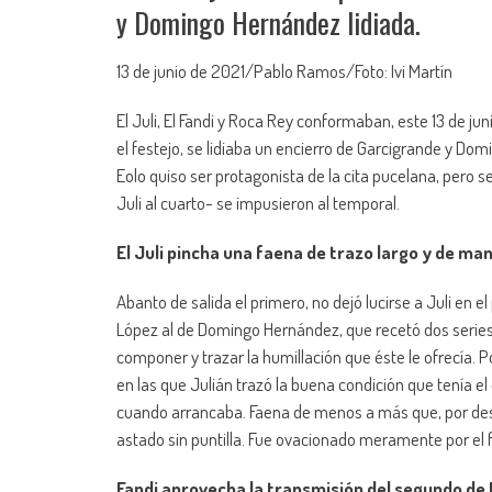
y Domingo Hernández lidiada.
13 de junio de 2021/Pablo Ramos/Foto: Ivi Martín
El Juli, El Fandi y Roca Rey conformaban, este 13 de ju
el festejo, se lidiaba un encierro de Garcigrande y Dom
Eolo quiso ser protagonista de la cita pucelana, pero 
Juli al cuarto- se impusieron al temporal.
El Juli pincha una faena de trazo largo y de m
Abanto de salida el primero, no dejó lucirse a Juli en
López al de Domingo Hernández, que recetó dos series p
componer y trazar la humillación que éste le ofrecía. P
en las que Julián trazó la buena condición que tenía 
cuando arrancaba. Faena de menos a más que, por desg
astado sin puntilla. Fue ovacionado meramente por el fa
Fandi aprovecha la transmisión del segundo de