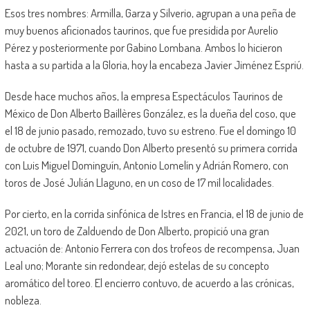
Esos tres nombres: Armilla, Garza y Silverio, agrupan a una peña de
muy buenos aficionados taurinos, que fue presidida por Aurelio
Pérez y posteriormente por Gabino Lombana. Ambos lo hicieron
hasta a su partida a la Gloria, hoy la encabeza Javier Jiménez Espriú.
Desde hace muchos años, la empresa Espectáculos Taurinos de
México de Don Alberto Baillères González, es la dueña del coso, que
el 18 de junio pasado, remozado, tuvo su estreno. Fue el domingo 10
de octubre de 1971, cuando Don Alberto presentó su primera corrida
con Luis Miguel Dominguín, Antonio Lomelín y Adrián Romero, con
toros de José Julián Llaguno, en un coso de 17 mil localidades.
Por cierto, en la corrida sinfónica de Istres en Francia, el 18 de junio de
2021, un toro de Zalduendo de Don Alberto, propició una gran
actuación de: Antonio Ferrera con dos trofeos de recompensa, Juan
Leal uno; Morante sin redondear, dejó estelas de su concepto
aromático del toreo. El encierro contuvo, de acuerdo a las crónicas,
nobleza.