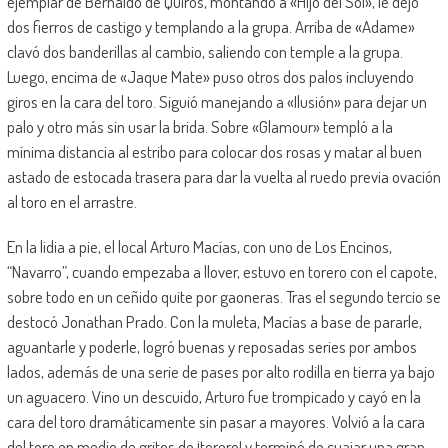
ejemplar de Bernaldo de Quirós, montando a «Hijo del Sol», le dejó
dos fierros de castigo y templando a la grupa. Arriba de «Adame»
clavó dos banderillas al cambio, saliendo con temple a la grupa.
Luego, encima de «Jaque Mate» puso otros dos palos incluyendo
giros en la cara del toro. Siguió manejando a «Ilusión» para dejar un
palo y otro más sin usar la brida. Sobre «Glamour» templó a la
mínima distancia al estribo para colocar dos rosas y matar al buen
astado de estocada trasera para dar la vuelta al ruedo previa ovación
al toro en el arrastre.
En la lidia a pie, el local Arturo Macías, con uno de Los Encinos,
“Navarro”, cuando empezaba a llover, estuvo en torero con el capote,
sobre todo en un ceñido quite por gaoneras. Tras el segundo tercio se
destocó Jonathan Prado. Con la muleta, Macías a base de pararle,
aguantarle y poderle, logró buenas y reposadas series por ambos
lados, además de una serie de pases por alto rodilla en tierra ya bajo
un aguacero. Vino un descuido, Arturo fue trompicado y cayó en la
cara del toro dramáticamente sin pasar a mayores. Volvió a la cara
del toro en medio de gritos de ¡torero! y terminó de cuajar una gran