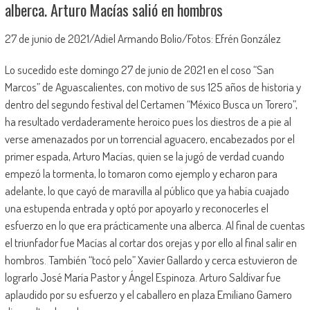
alberca. Arturo Macías salió en hombros
27 de junio de 2021/Adiel Armando Bolio/Fotos: Efrén González
Lo sucedido este domingo 27 de junio de 2021 en el coso “San
Marcos” de Aguascalientes, con motivo de sus 125 años de historia y
dentro del segundo festival del Certamen “México Busca un Torero”,
ha resultado verdaderamente heroico pues los diestros de a pie al
verse amenazados por un torrencial aguacero, encabezados por el
primer espada, Arturo Macías, quien se la jugó de verdad cuando
empezó la tormenta, lo tomaron como ejemplo y echaron para
adelante, lo que cayó de maravilla al público que ya había cuajado
una estupenda entrada y optó por apoyarlo y reconocerles el
esfuerzo en lo que era prácticamente una alberca. Al final de cuentas
el triunfador fue Macías al cortar dos orejas y por ello al final salir en
hombros. También “tocó pelo” Xavier Gallardo y cerca estuvieron de
lograrlo José María Pastor y Ángel Espinoza. Arturo Saldívar fue
aplaudido por su esfuerzo y el caballero en plaza Emiliano Gamero