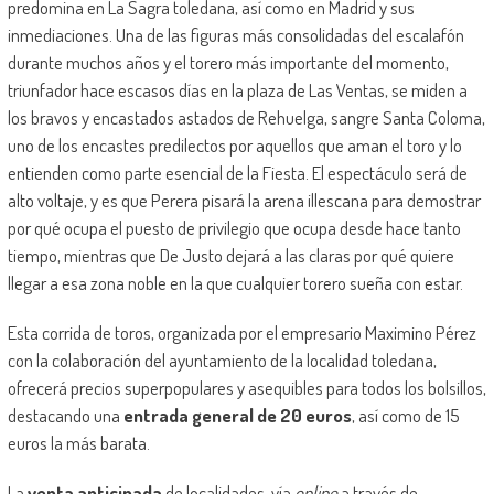
predomina en La Sagra toledana, así como en Madrid y sus
inmediaciones. Una de las figuras más consolidadas del escalafón
durante muchos años y el torero más importante del momento,
triunfador hace escasos días en la plaza de Las Ventas, se miden a
los bravos y encastados astados de Rehuelga, sangre Santa Coloma,
uno de los encastes predilectos por aquellos que aman el toro y lo
entienden como parte esencial de la Fiesta. El espectáculo será de
alto voltaje, y es que Perera pisará la arena illescana para demostrar
por qué ocupa el puesto de privilegio que ocupa desde hace tanto
tiempo, mientras que De Justo dejará a las claras por qué quiere
llegar a esa zona noble en la que cualquier torero sueña con estar.
Esta corrida de toros, organizada por el empresario Maximino Pérez
con la colaboración del ayuntamiento de la localidad toledana,
ofrecerá precios superpopulares y asequibles para todos los bolsillos,
destacando una
entrada general de 20 euros
, así como de 15
euros la más barata.
La
venta anticipada
de localidades, vía
online
a través de