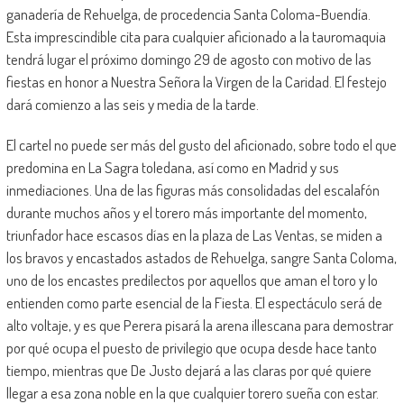
ganadería de Rehuelga, de procedencia Santa Coloma-Buendía.
Esta imprescindible cita para cualquier aficionado a la tauromaquia
tendrá lugar el próximo domingo 29 de agosto con motivo de las
fiestas en honor a Nuestra Señora la Virgen de la Caridad. El festejo
dará comienzo a las seis y media de la tarde.
El cartel no puede ser más del gusto del aficionado, sobre todo el que
predomina en La Sagra toledana, así como en Madrid y sus
inmediaciones. Una de las figuras más consolidadas del escalafón
durante muchos años y el torero más importante del momento,
triunfador hace escasos días en la plaza de Las Ventas, se miden a
los bravos y encastados astados de Rehuelga, sangre Santa Coloma,
uno de los encastes predilectos por aquellos que aman el toro y lo
entienden como parte esencial de la Fiesta. El espectáculo será de
alto voltaje, y es que Perera pisará la arena illescana para demostrar
por qué ocupa el puesto de privilegio que ocupa desde hace tanto
tiempo, mientras que De Justo dejará a las claras por qué quiere
llegar a esa zona noble en la que cualquier torero sueña con estar.