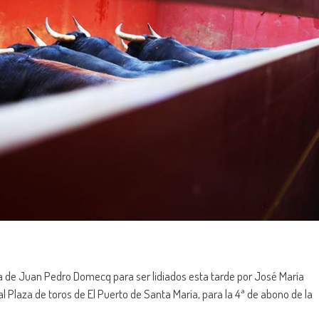
a de Juan Pedro Domecq para ser lidiados esta tarde por José María
laza de toros de El Puerto de Santa María, para la 4ª de abono de la