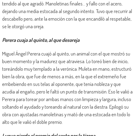
tendido al que agradó. Manoletinas finales… y fallo con el acero,
dejando una media estocada al segundo intento. Tuvo que recurrir al
descabello pero, ante la emoción con la que encandiló al respetable,
se le otorgó una oreja.
Perera cuaja al quinto, al que desoreja
Miguel Ángel Perera cuajó al quinto, un animal con el que mostró su
buen momento y la madurez que atraviesa. Lo toreó bien de inicio,
toreándolo muy templado a la verónica. Muleta en mano, estructuró
bien la obra, que fue de menos a más, en la que el extremeño fue
embebiendo en sus telas al oponente, que tenía nobleza y que
acudía al engaño, pero le faltó un punto de transmisión. Eso le valió a
Perera para torear por ambas manos con limpieza y largura, incluso
soltando el ayudado y toreando al natural con la diestra. Epilogó su
obra con ajustadas manoletinas y mató de una estocada en todo lo
alto que le valió el doble premio.
Luque pierde el premio del sexto por la tizona