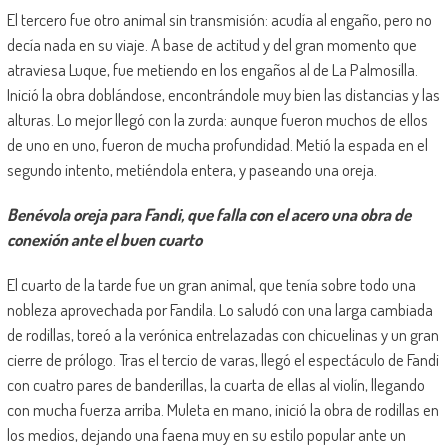
El tercero fue otro animal sin transmisión: acudía al engaño, pero no
decía nada en su viaje. A base de actitud y del gran momento que
atraviesa Luque, fue metiendo en los engaños al de La Palmosilla.
Inició la obra doblándose, encontrándole muy bien las distancias y las
alturas. Lo mejor llegó con la zurda: aunque fueron muchos de ellos
de uno en uno, fueron de mucha profundidad. Metió la espada en el
segundo intento, metiéndola entera, y paseando una oreja.
Benévola oreja para Fandi, que falla con el acero una obra de
conexión ante el buen cuarto
El cuarto de la tarde fue un gran animal, que tenía sobre todo una
nobleza aprovechada por Fandila. Lo saludó con una larga cambiada
de rodillas, toreó a la verónica entrelazadas con chicuelinas y un gran
cierre de prólogo. Tras el tercio de varas, llegó el espectáculo de Fandi
con cuatro pares de banderillas, la cuarta de ellas al violín, llegando
con mucha fuerza arriba. Muleta en mano, inició la obra de rodillas en
los medios, dejando una faena muy en su estilo popular ante un