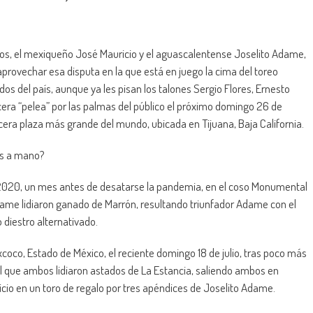
stros, el mexiqueño José Mauricio y el aguascalentense Joselito Adame,
provechar esa disputa en la que está en juego la cima del toreo
s del país, aunque ya les pisan los talones Sergio Flores, Ernesto
rcera “pelea” por las palmas del público el próximo domingo 26 de
cera plaza más grande del mundo, ubicada en Tijuana, Baja California.
os a mano?
de 2020, un mes antes de desatarse la pandemia, en el coso Monumental
dame lidiaron ganado de Marrón, resultando triunfador Adame con el
 diestro alternativado.
xcoco, Estado de México, el reciente domingo 18 de julio, tras poco más
el que ambos lidiaron astados de La Estancia, saliendo ambos en
cio en un toro de regalo por tres apéndices de Joselito Adame.