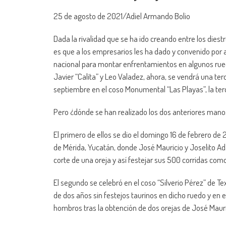
25 de agosto de 2021/Adiel Armando Bolio
Dada la rivalidad que se ha ido creando entre los die
es que a los empresarios les ha dado y convenido por a
nacional para montar enfrentamientos en algunos ruedo
Javier “Calita” y Leo Valadez, ahora, se vendrá una te
septiembre en el coso Monumental “Las Playas”, la ter
Pero ¿dónde se han realizado los dos anteriores man
El primero de ellos se dio el domingo 16 de febrero 
de Mérida, Yucatán, donde José Mauricio y Joselito A
corte de una oreja y así festejar sus 500 corridas como
El segundo se celebró en el coso “Silverio Pérez” de Te
de dos años sin festejos taurinos en dicho ruedo y en 
hombros tras la obtención de dos orejas de José Mauri