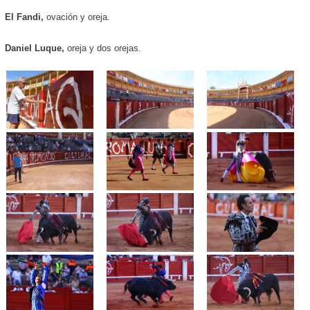
El Fandi,
ovación y oreja.
Daniel Luque,
oreja y dos orejas.