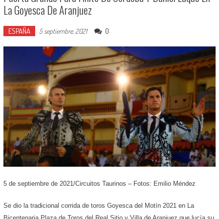
La Goyesca De Aranjuez
ESPAÑA
0
5 septiembre, 2021
5 de septiembre de 2021/Circuitos Taurinos – Fotos: Emilio Méndez
Se dio la tradicional corrida de toros Goyesca del Motín 2021 en
La
Bicentenaria Plaza de Toros del Real Sitio y Villa de Aranjuez que lucía su