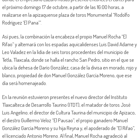
el próximo domingo 17 de octubre, a partir de las 16:00 horas, a
realizarse en la apizaquense plaza de toros Monumental “Rodolfo
Rodríguez ‘El Pana’”.
Así pues, la combinación la encabeza el propio Manuel Rocha “El
Rifao” y alternará con los espadas aquicalidenses Luis David Adame y
Leo Valadez en la lidia de seis toros procedentes del municipio de
Tetla, Tlaxcala, donde se halla el rancho San Pedro, sitio en el que se
ubica la dehesa de Darío González, casa de la divisa en morado, rojo y
blanco, propiedad de don Manuel González García Moreno, que ese
día será homenajeado.
En la reunión estuvieron presentes el nuevo director del Instituto
Tlaxcalteca de Desarrollo Taurino (ITDT), el matador de toros José
Luis Angelino; el director de Cultura Taurina del municipio de Apizaco,
el diestro Guillermo Veloz “El Pausao”; el propio ganadero Manuel
González García Moreno y su hija Reyna y, el apoderado de “El Rifao”,
el licenciado Antonio Moreno. Al final, Manuel Rocha agradeció al