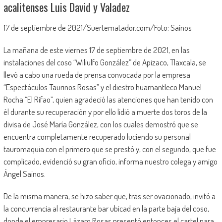
acalitenses Luis David y Valadez
17 de septiembre de 2021/Suertematador.com/Foto: Saínos
La mañana de este viernes 17 de septiembre de 2021, en las
instalaciones del coso “Wiliulfo González” de Apizaco, Tlaxcala, se
llevó a cabo una rueda de prensa convocada por la empresa
“Espectáculos Taurinos Rosas” y el diestro huamantleco Manuel
Rocha “El Rifao”, quien agradeció las atenciones que han tenido con
él durante su recuperación y por ello lidió a muerte dos toros de la
divisa de José María González, con los cuales demostró que se
encuentra completamente recuperado luciendo su personal
tauromaquia con el primero que se prestó y, con el segundo, que fue
complicado, evidenció su gran oficio, informa nuestro colega y amigo
Ángel Sainos.
De la misma manera, se hizo saber que, tras ser ovacionado, invitó a
la concurrencia al restaurante bar ubicad en la parte baja del coso,
donde el empresario Lázaro Rosas presentó entonces el cartel para