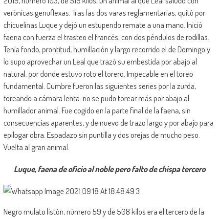
2015, número 103, de 515 kilos, un animal al que Leal saludó con
verónicas genuflexas. Tras las dos varas reglamentarias, quitó por
chicuelinas Luque y dejó un estupendo remate a una mano. Inició
faena con fuerza el trasteo el francés, con dos péndulos de rodillas.
Tenía fondo, prontitud, humillación y largo recorrido el de Domingo y
lo supo aprovechar un Leal que trazó su embestida por abajo al
natural, por donde estuvo roto el torero. Impecable en el toreo
fundamental. Cumbre fueron las siguientes series por la zurda,
toreando a cámara lenta: no se pudo torear más por abajo al
humillador animal. Fue cogido en la parte final de la faena, sin
consecuencias aparentes, y de nuevo de trazo largo y por abajo para
epilogar obra. Espadazo sin puntilla y dos orejas de mucho peso.
Vuelta al gran animal.
Luque, faena de oficio al noble pero falto de chispa tercero
Negro mulato listón, número 59 y de 508 kilos era el tercero de la