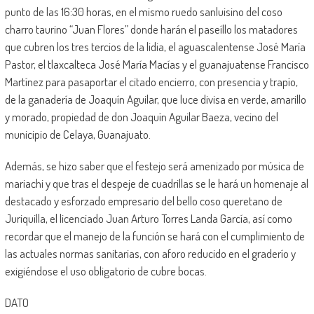
punto de las 16:30 horas, en el mismo ruedo sanluisino del coso
charro taurino “Juan Flores” donde harán el paseíllo los matadores
que cubren los tres tercios de la lidia, el aguascalentense José María
Pastor, el tlaxcalteca José María Macías y el guanajuatense Francisco
Martínez para pasaportar el citado encierro, con presencia y trapío,
de la ganadería de Joaquín Aguilar, que luce divisa en verde, amarillo
y morado, propiedad de don Joaquín Aguilar Baeza, vecino del
municipio de Celaya, Guanajuato.
Además, se hizo saber que el festejo será amenizado por música de
mariachi y que tras el despeje de cuadrillas se le hará un homenaje al
destacado y esforzado empresario del bello coso queretano de
Juriquilla, el licenciado Juan Arturo Torres Landa García, así como
recordar que el manejo de la función se hará con el cumplimiento de
las actuales normas sanitarias, con aforo reducido en el graderío y
exigiéndose el uso obligatorio de cubre bocas.
DATO