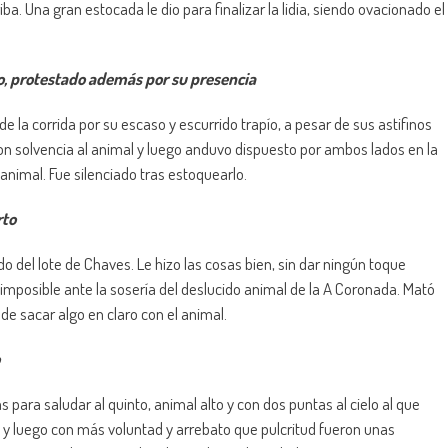
a. Una gran estocada le dio para finalizar la lidia, siendo ovacionado el
ro, protestado además por su presencia
 la corrida por su escaso y escurrido trapío, a pesar de sus astifinos
on solvencia al animal y luego anduvo dispuesto por ambos lados en la
animal. Fue silenciado tras estoquearlo.
rto
undo del lote de Chaves. Le hizo las cosas bien, sin dar ningún toque
imposible ante la sosería del deslucido animal de la A Coronada. Mató
e sacar algo en claro con el animal.
 para saludar al quinto, animal alto y con dos puntas al cielo al que
s y luego con más voluntad y arrebato que pulcritud fueron unas