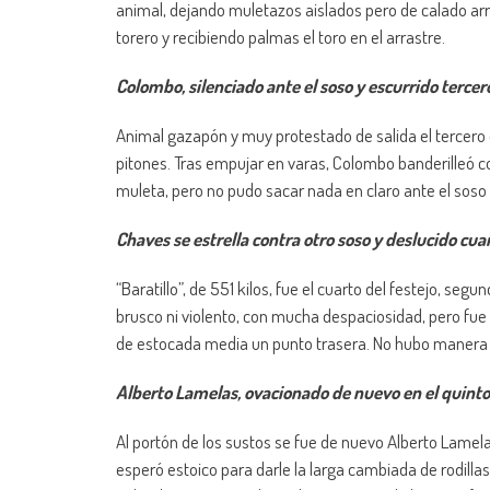
animal, dejando muletazos aislados pero de calado arrib
torero y recibiendo palmas el toro en el arrastre.
Colombo, silenciado ante el soso y escurrido terce
Animal gazapón y muy protestado de salida el tercero de
pitones. Tras empujar en varas, Colombo banderilleó c
muleta, pero no pudo sacar nada en claro ante el soso 
Chaves se estrella contra otro soso y deslucido cua
“Baratillo”, de 551 kilos, fue el cuarto del festejo, seg
brusco ni violento, con mucha despaciosidad, pero fue 
de estocada media un punto trasera. No hubo manera d
Alberto Lamelas, ovacionado de nuevo en el quinto
Al portón de los sustos se fue de nuevo Alberto Lamelas
esperó estoico para darle la larga cambiada de rodilla