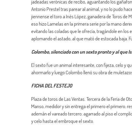
jadeadas verónicas de recibo, aguantando los gañafone
Antonio Prestel tras parear al animal, y no lo pudo hace
jiennense el toro a Inés López, ganadera de Toros de Mo
eso hizo Lamelas en la primera serie por la mano derech
evitando las coladas que le ofrecía, tragándole en los
aplomando el astado, al que mató de estocada baja. Fue o
Colombo, silenciado con un sexto pronto y al que I
El sexto fue un animal interesante, con fijeza, celo y qu
ahormarlo y luego Colombo llenó su obra de muletazos p
FICHA DEL FESTEJO
Plaza de toros de Las Ventas. Tercera de la Feria de Ot
Manso, medidor y sin entrega el primero el primero; res
ademán el vareado tercero; agarrado al piso el complic
y celo hasta el embroque el sexto.