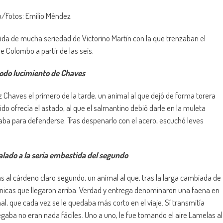
o/Fotos: Emilio Méndez
ida de mucha seriedad de Victorino Martín con la que trenzaban el
 Colombo a partir de las seis.
todo lucimiento de Chaves
z Chaves el primero de la tarde, un animal al que dejó de forma torera
do ofrecía el astado, al que el salmantino debió darle en la muleta
usaba para defenderse. Tras despenarlo con el acero, escuchó leves
lado a la seria embestida del segundo
as al cárdeno claro segundo, un animal al que, tras la larga cambiada de
rónicas que llegaron arriba. Verdad y entrega denominaron una faena en
imal, que cada vez se le quedaba más corto en el viaje. Sí transmitía
egaba no eran nada fáciles. Uno a uno, le fue tomando el aire Lamelas al