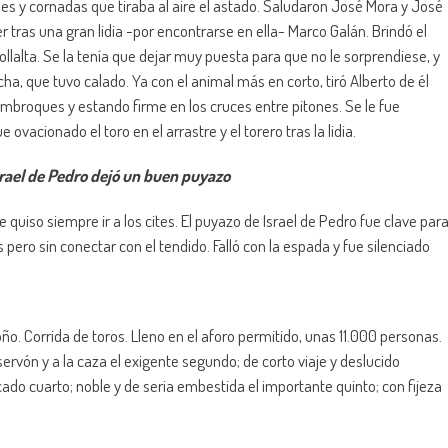
s y cornadas que tiraba al aire el astado. Saludaron José Mora y José
r tras una gran lidia -por encontrarse en ella- Marco Galán. Brindó el
llalta. Se la tenía que dejar muy puesta para que no le sorprendiese, y
a, que tuvo calado. Ya con el animal más en corto, tiró Alberto de él
 embroques y estando firme en los cruces entre pitones. Se le fue
vacionado el toro en el arrastre y el torero tras la lidia.
srael de Pedro dejó un buen puyazo
e quiso siempre ir a los cites. El puyazo de Israel de Pedro fue clave par
ero sin conectar con el tendido. Falló con la espada y fue silenciado
oño. Corrida de toros. Lleno en el aforo permitido, unas 11.000 personas.
ervón y a la caza el exigente segundo; de corto viaje y deslucido
ado cuarto; noble y de seria embestida el importante quinto; con fijeza