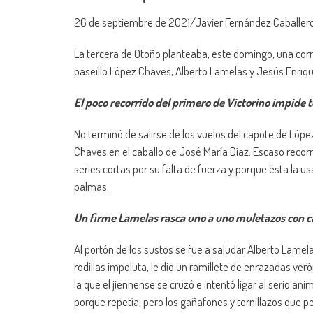
26 de septiembre de 2021/Javier Fernández Caballer
La tercera de Otoño planteaba, este domingo, una corr
paseíllo López Chaves, Alberto Lamelas y Jesús Enrique
El poco recorrido del primero de Victorino impide 
No terminó de salirse de los vuelos del capote de Lópe
Chaves en el caballo de José María Díaz. Escaso recorri
series cortas por su falta de fuerza y porque ésta la 
palmas.
Un firme Lamelas rasca uno a uno muletazos con ca
Al portón de los sustos se fue a saludar Alberto Lamel
rodillas impoluta, le dio un ramillete de enrazadas ve
la que el jiennense se cruzó e intentó ligar al serio an
porque repetía, pero los gañafones y tornillazos que p