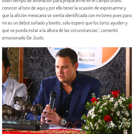
buen tiempo de antelación para prepararme en el campo bravo,
conocer al toro de aquí y por ello tener la ocasión de expresarme y
que la afición mexicana se sienta identificada con mi toreo pues para
mi es un debut soñado y bonito, sólo espero que los toros ayuden y
que se pueda estar a la altura de las circunstancias”, comentó
emocionado De Justo