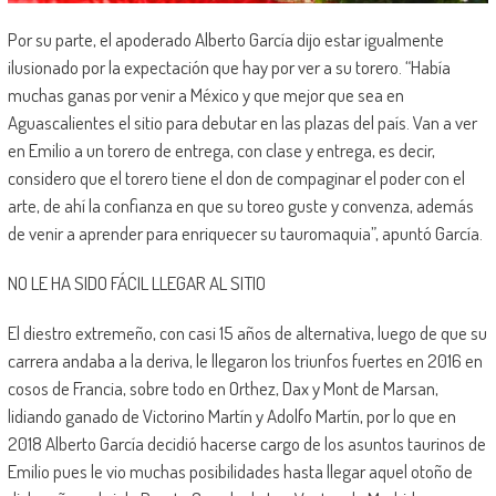
Por su parte, el apoderado Alberto García dijo estar igualmente
ilusionado por la expectación que hay por ver a su torero. “Había
muchas ganas por venir a México y que mejor que sea en
Aguascalientes el sitio para debutar en las plazas del país. Van a ver
en Emilio a un torero de entrega, con clase y entrega, es decir,
considero que el torero tiene el don de compaginar el poder con el
arte, de ahí la confianza en que su toreo guste y convenza, además
de venir a aprender para enriquecer su tauromaquia”, apuntó García.
NO LE HA SIDO FÁCIL LLEGAR AL SITIO
El diestro extremeño, con casi 15 años de alternativa, luego de que su
carrera andaba a la deriva, le llegaron los triunfos fuertes en 2016 en
cosos de Francia, sobre todo en Orthez, Dax y Mont de Marsan,
lidiando ganado de Victorino Martín y Adolfo Martín, por lo que en
2018 Alberto García decidió hacerse cargo de los asuntos taurinos de
Emilio pues le vio muchas posibilidades hasta llegar aquel otoño de