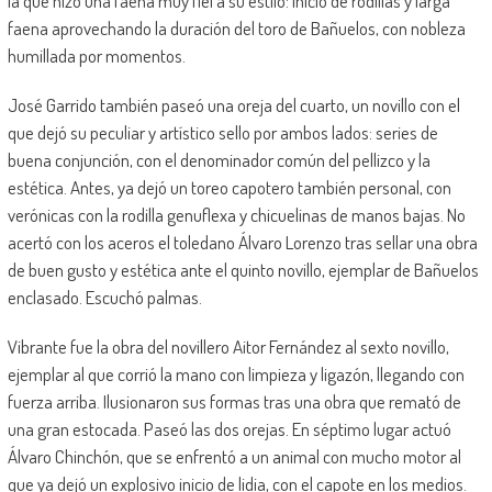
la que hizo una faena muy fiel a su estilo: inicio de rodillas y larga
faena aprovechando la duración del toro de Bañuelos, con nobleza
humillada por momentos.
José Garrido también paseó una oreja del cuarto, un novillo con el
que dejó su peculiar y artístico sello por ambos lados: series de
buena conjunción, con el denominador común del pellizco y la
estética. Antes, ya dejó un toreo capotero también personal, con
verónicas con la rodilla genuflexa y chicuelinas de manos bajas. No
acertó con los aceros el toledano Álvaro Lorenzo tras sellar una obra
de buen gusto y estética ante el quinto novillo, ejemplar de Bañuelos
enclasado. Escuchó palmas.
Vibrante fue la obra del novillero Aitor Fernández al sexto novillo,
ejemplar al que corrió la mano con limpieza y ligazón, llegando con
fuerza arriba. Ilusionaron sus formas tras una obra que remató de
una gran estocada. Paseó las dos orejas. En séptimo lugar actuó
Álvaro Chinchón, que se enfrentó a un animal con mucho motor al
que ya dejó un explosivo inicio de lidia, con el capote en los medios.