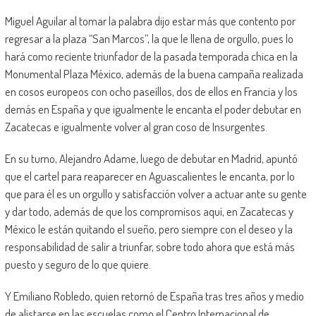
Miguel Aguilar al tomar la palabra dijo estar más que contento por
regresar a la plaza “San Marcos”, la que le llena de orgullo, pues lo
hará como reciente triunfador de la pasada temporada chica en la
Monumental Plaza México, además de la buena campaña realizada
en cosos europeos con ocho paseíllos, dos de ellos en Francia y los
demás en España y que igualmente le encanta el poder debutar en
Zacatecas e igualmente volver al gran coso de Insurgentes.
En su turno, Alejandro Adame, luego de debutar en Madrid, apuntó
que el cartel para reaparecer en Aguascalientes le encanta, por lo
que para él es un orgullo y satisfacción volver a actuar ante su gente
y dar todo, además de que los compromisos aquí, en Zacatecas y
México le están quitando el sueño, pero siempre con el deseo y la
responsabilidad de salir a triunfar, sobre todo ahora que está más
puesto y seguro de lo que quiere.
Y Emiliano Robledo, quien retornó de España tras tres años y medio
de alistarse en las escuelas como el Centro Internacional de