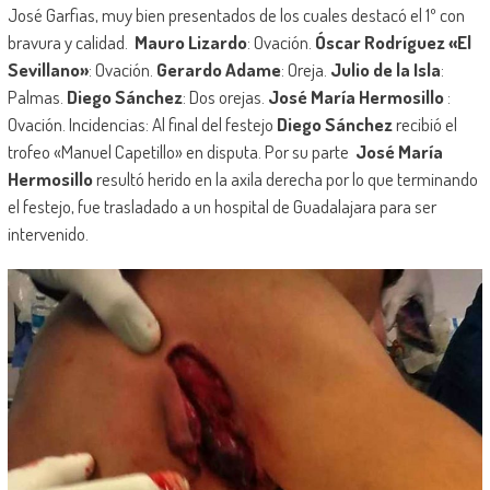
José Garfias, muy bien presentados de los cuales destacó el 1º con
bravura y calidad.
Mauro Lizardo
: Ovación.
Óscar Rodríguez «El
Sevillano»
: Ovación.
Gerardo Adame
: Oreja.
Julio de la Isla
:
Palmas.
Diego Sánchez
: Dos orejas.
José María Hermosillo
:
Ovación. Incidencias: Al final del festejo
Diego Sánchez
recibió el
trofeo «Manuel Capetillo» en disputa. Por su parte
José María
Hermosillo
resultó herido en la axila derecha por lo que terminando
el festejo, fue trasladado a un hospital de Guadalajara para ser
intervenido.