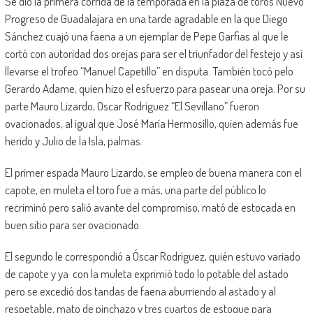
Se dio la primera corrida de la temporada en la plaza de toros Nuevo
Progreso de Guadalajara en una tarde agradable en la que Diego
Sánchez cuajó una faena a un ejemplar de Pepe Garfias al que le
cortó con autoridad dos orejas para ser el triunfador del festejo y así
llevarse el trofeo “Manuel Capetillo” en disputa. También tocó pelo
Gerardo Adame, quien hizo el esfuerzo para pasear una oreja. Por su
parte Mauro Lizardo, Oscar Rodríguez “El Sevillano” fueron
ovacionados, al igual que José María Hermosillo, quien además fue
herido y Julio de la Isla, palmas.
El primer espada Mauro Lizardo, se empleo de buena manera con el
capote, en muleta el toro fue a más, una parte del público lo
recriminó pero salió avante del compromiso, mató de estocada en
buen sitio para ser ovacionado.
El segundo le correspondió a Óscar Rodríguez, quién estuvo variado
de capote y ya con la muleta exprimió todo lo potable del astado
pero se excedió dos tandas de faena aburriendo al astado y al
respetable, mato de pinchazo y tres cuartos de estoque para