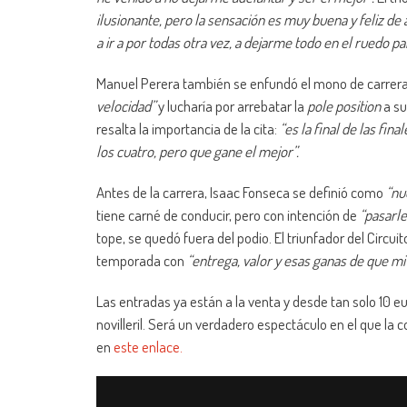
ilusionante, pero la sensación es muy buena y feliz de 
a ir a por todas otra vez, a dejarme todo en el ruedo
Manuel Perera también se enfundó el mono de carreras
velocidad”
y lucharía por arrebatar la
pole position
a su
resalta la importancia de la cita:
“es la final de las fi
los cuatro, pero que gane el mejor”.
Antes de la carrera, Isaac Fonseca se definió como
“nu
tiene carné de conducir, pero con intención de
“pasarle
tope, se quedó fuera del podio. El triunfador del Circui
temporada con
“entrega, valor y esas ganas de que mi
Las entradas ya están a la venta y desde tan solo 10 e
novilleril. Será un verdadero espectáculo en el que l
en
este enlace.