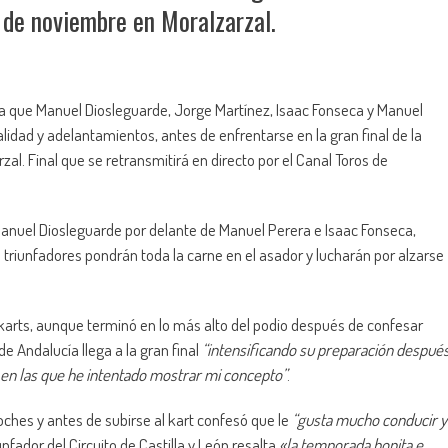
6 de noviembre en Moralzarzal.
ra que Manuel Diosleguarde, Jorge Martínez, Isaac Fonseca y Manuel
lidad y adelantamientos, antes de enfrentarse en la gran final de la
al. Final que se retransmitirá en directo por el Canal Toros de
Manuel Diosleguarde por delante de Manuel Perera e Isaac Fonseca,
 triunfadores pondrán toda la carne en el asador y lucharán por alzarse
karts, aunque terminó en lo más alto del podio después de confesar
o de Andalucía llega a la gran final
“intensificando su preparación despué
en las que he intentado mostrar mi concepto”
.
oches y antes de subirse al kart confesó que le
“gusta mucho conducir y
unfador del Circuito de Castilla y León resalta
«la temporada bonita e