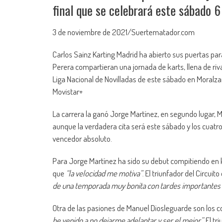
final que se celebrará este sábado 
3 de noviembre de 2021/Suertematador.com
Carlos Sainz Karting Madrid ha abierto sus puertas pa
Perera compartieran una jornada de karts, llena de riva
Liga Nacional de Novilladas de este sábado en Moralzarz
Movistar+
La carrera la ganó Jorge Martínez, en segundo lugar, 
aunque la verdadera cita será este sábado y los cuatro
vencedor absoluto.
Para Jorge Martínez ha sido su debut compitiendo en 
que
“la velocidad me motiva”
. El triunfador del Circuit
de una temporada muy bonita con tardes importantes 
Otra de las pasiones de Manuel Diosleguarde son los c
he venido a no dejarme adelantar y ser el mejor”.
El tri