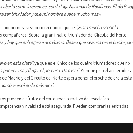
acabarla como la empecé, con la Liga Nacional de Novilladas. El día 6 vo
 para ser triunfador y que mi nombre suene mucho más».
 por primera vez, pero reconoció que le
“gusta mucho sentir la
s compañeros. Sobre la gran final, el triunfador del Circuito del Norte
nales y hay que entregarse al máximo. Deseo que sea una tarde bonita par
evo en esta plaza”,
ya que es el único de los cuatro triunfadores que no
s por encima y llegar el primero a la meta”
. Aunque pisó el acelerador a
to de Madrid y del Circuito del Norte espera poner el broche de oro a esta
 nombre esté en lo más alto”.
uros pueden disfrutar del cartel más atractivo del escalafón
a competencia y rivalidad está asegurada. Pueden comprar las entradas