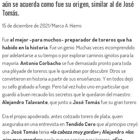
aún se acuerda como fue su origen, similar al de José
Tomás.
15 de diciembre de 2021/Marco A. Hierro
Fue
el mejor -para muchos- preparador de toreros que ha
habido en la historia
. Fue un genio. Muchas veces incomprendido
por adelantarse a su tiempo o por explorar caminos ignotos para la
mayoría.
Antonio Corbacho
se fue demasiado pronto para toda
una pléyade de toreros que le quedaban por descubrir. Otros se
convirtieron en historia a partir de sus enseñanzas. Y en todos dejó
su sello grabado a fuego. Pero tal vez hubo uno en particular que
guardó a buen recaudo los secretos que le quedaron del maestro:
Alejandro Talavante
, que junto a
José Tomás
fue su gran torero.
Era el propio apoderado, antes cotizado torero de plata, quien
aseguraba en una entrevista en
Tendido Cero
que al principio creyó
que
José Tomás
tenía
«la cabeza muy gorda»
y
Alejandro
«los
pies muy grandes»
, por lo que no servían para toreros.
«Eso