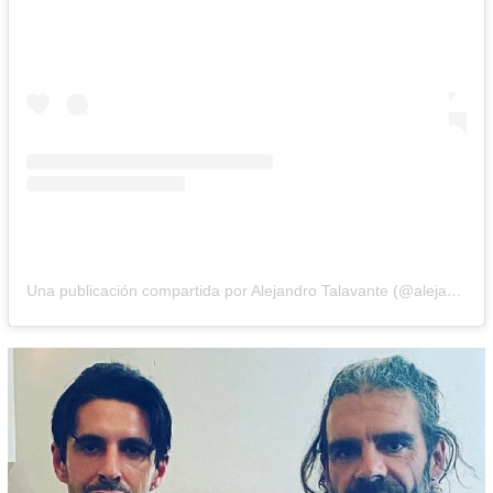
Una publicación compartida por Alejandro Talavante (@alejandro_talavante)