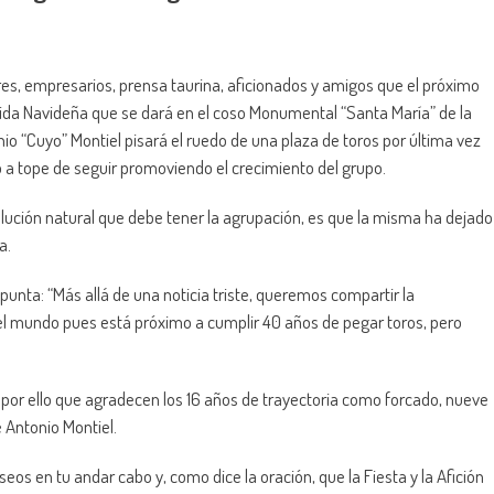
es, empresarios, prensa taurina, aficionados y amigos que el próximo
rida Navideña que se dará en el coso Monumental “Santa María” de la
nio “Cuyo” Montiel pisará el ruedo de una plaza de toros por última vez
o a tope de seguir promoviendo el crecimiento del grupo.
lución natural que debe tener la agrupación, es que la misma ha dejado
a.
unta: “Más allá de una noticia triste, queremos compartir la
 el mundo pues está próximo a cumplir 40 años de pegar toros, pero
 es por ello que agradecen los 16 años de trayectoria como forcado, nueve
 Antonio Montiel.
os en tu andar cabo y, como dice la oración, que la Fiesta y la Afición