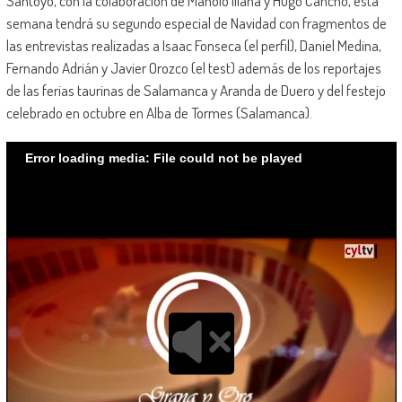
Santoyo, con la colaboración de Manolo Illana y Hugo Cancho, esta
semana tendrá su segundo especial de Navidad con fragmentos de
las entrevistas realizadas a Isaac Fonseca (el perfil), Daniel Medina,
Fernando Adrián y Javier Orozco (el test) además de los reportajes
de las ferias taurinas de Salamanca y Aranda de Duero y del festejo
celebrado en octubre en Alba de Tormes (Salamanca).