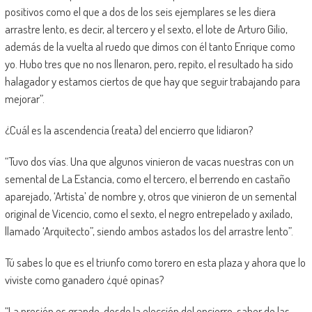
positivos como el que a dos de los seis ejemplares se les diera
arrastre lento, es decir, al tercero y el sexto, el lote de Arturo Gilio,
además de la vuelta al ruedo que dimos con él tanto Enrique como
yo. Hubo tres que no nos llenaron, pero, repito, el resultado ha sido
halagador y estamos ciertos de que hay que seguir trabajando para
mejorar”.
¿Cuál es la ascendencia (reata) del encierro que lidiaron?
“Tuvo dos vías. Una que algunos vinieron de vacas nuestras con un
semental de La Estancia, como el tercero, el berrendo en castaño
aparejado, ‘Artista’ de nombre y, otros que vinieron de un semental
original de Vicencio, como el sexto, el negro entrepelado y axilado,
llamado ‘Arquitecto”, siendo ambos astados los del arrastre lento”.
Tú sabes lo que es el triunfo como torero en esta plaza y ahora que lo
viviste como ganadero ¿qué opinas?
“La presión es grande, desde la elección del encierro, saber de las