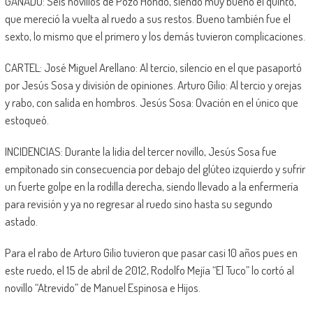
GANADO: Seis novillos de Pozo Hondo, siendo muy bueno el quinto,
que mereció la vuelta al ruedo a sus restos. Bueno también fue el
sexto, lo mismo que el primero y los demás tuvieron complicaciones.
CARTEL: José Miguel Arellano: Al tercio, silencio en el que pasaportó
por Jesús Sosa y división de opiniones. Arturo Gilio: Al tercio y orejas
y rabo, con salida en hombros. Jesús Sosa: Ovación en el único que
estoqueó.
INCIDENCIAS: Durante la lidia del tercer novillo, Jesús Sosa fue
empitonado sin consecuencia por debajo del glúteo izquierdo y sufrir
un fuerte golpe en la rodilla derecha, siendo llevado a la enfermería
para revisión y ya no regresar al ruedo sino hasta su segundo
astado.
Para el rabo de Arturo Gilio tuvieron que pasar casi 10 años pues en
este ruedo, el 15 de abril de 2012, Rodolfo Mejía “El Tuco” lo cortó al
novillo “Atrevido” de Manuel Espinosa e Hijos.