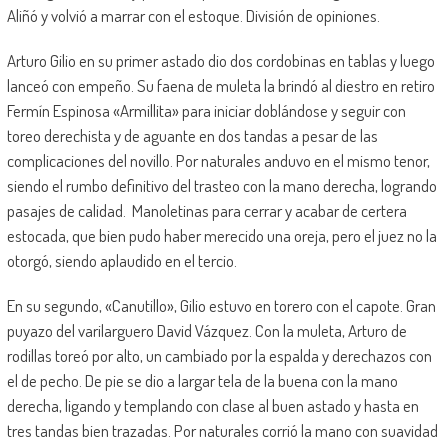
Aliñó y volvió a marrar con el estoque. División de opiniones.
Arturo Gilio en su primer astado dio dos cordobinas en tablas y luego
lanceó con empeño. Su faena de muleta la brindó al diestro en retiro
Fermín Espinosa «Armillita» para iniciar doblándose y seguir con
toreo derechista y de aguante en dos tandas a pesar de las
complicaciones del novillo. Por naturales anduvo en el mismo tenor,
siendo el rumbo definitivo del trasteo con la mano derecha, logrando
pasajes de calidad. Manoletinas para cerrar y acabar de certera
estocada, que bien pudo haber merecido una oreja, pero el juez no la
otorgó, siendo aplaudido en el tercio.
En su segundo, «Canutillo», Gilio estuvo en torero con el capote. Gran
puyazo del varilarguero David Vázquez. Con la muleta, Arturo de
rodillas toreó por alto, un cambiado por la espalda y derechazos con
el de pecho. De pie se dio a largar tela de la buena con la mano
derecha, ligando y templando con clase al buen astado y hasta en
tres tandas bien trazadas. Por naturales corrió la mano con suavidad