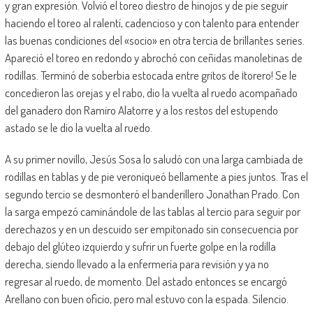
y gran expresión. Volvió el toreo diestro de hinojos y de pie seguir
haciendo el toreo al ralentí, cadencioso y con talento para entender
las buenas condiciones del «socio» en otra tercia de brillantes series.
Apareció el toreo en redondo y abrochó con ceñidas manoletinas de
rodillas. Terminó de soberbia estocada entre gritos de ¡torero! Se le
concedieron las orejas y el rabo, dio la vuelta al ruedo acompañado
del ganadero don Ramiro Alatorre y a los restos del estupendo
astado se le dio la vuelta al ruedo.
A su primer novillo, Jesús Sosa lo saludó con una larga cambiada de
rodillas en tablas y de pie veroniqueó bellamente a pies juntos. Tras el
segundo tercio se desmonteró el banderillero Jonathan Prado. Con
la sarga empezó caminándole de las tablas al tercio para seguir por
derechazos y en un descuido ser empitonado sin consecuencia por
debajo del glúteo izquierdo y sufrir un fuerte golpe en la rodilla
derecha, siendo llevado a la enfermería para revisión y ya no
regresar al ruedo, de momento. Del astado entonces se encargó
Arellano con buen oficio, pero mal estuvo con la espada. Silencio.