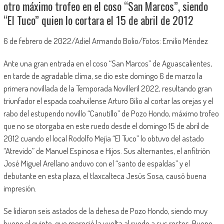
otro máximo trofeo en el coso “San Marcos”, siendo
“El Tuco” quien lo cortara el 15 de abril de 2012
6 de febrero de 2022/Adiel Armando Bolio/Fotos: Emilio Méndez
Ante una gran entrada en el coso “San Marcos” de Aguascalientes,
en tarde de agradable clima, se dio este domingo 6 de marzo la
primera novillada de la Temporada Novilleril 2022, resultando gran
triunfador el espada coahuilense Arturo Gilio al cortar las orejas y el
rabo del estupendo novillo “Canutillo” de Pozo Hondo, máximo trofeo
que no se otorgaba en este ruedo desde el domingo 15 de abril de
2012 cuando el local Rodolfo Mejía “El Tuco” lo obtuvo del astado
“Atrevido” de Manuel Espinosa e Hijos. Sus alternantes, el anfitrión
José Miguel Arellano anduvo con el “santo de espaldas” y el
debutante en esta plaza, el tlaxcalteca Jesús Sosa, causó buena
impresión.
Se lidiaron seis astados de la dehesa de Pozo Hondo, siendo muy
bueno el quinto, que mereció la vuelta al ruedo a sus restos. Bueno