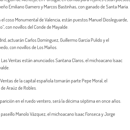
queño Emiliano Gamero y Marcos Bastinhas, con ganado de Santa María.
 en el coso Monumental de Valencia, están puestos Manuel Diosleguarde,
o”, con novillos del Conde de Mayalde.
id, actuarán Carlos Domínguez, Guillermo García Pulido y el
ruedo, con novillos de Los Maños.
Las Ventas están anunciados Santana Claros, el michoacano Isaac
yalde.
entas de la capital española tomarán parte Pepe Moral, el
s de Araúz de Robles.
parición en el ruedo ventero, será la décima séptima en once años.
l paseíllo Manolo Vázquez, el michoacano Isaac Fonseca y Jorge