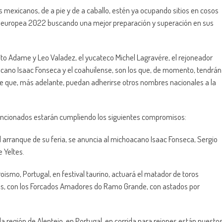
s mexicanos, de a pie y de a caballo, estén ya ocupando sitios en cosos
a europea 2022 buscando una mejor preparación y superación en sus
o Adame y Leo Valadez, el yucateco Michel Lagravére, el rejoneador
acano Isaac Fonseca y el coahuilense, son los que, de momento, tendrán
se que, más adelante, puedan adherirse otros nombres nacionales a la
mencionados estarán cumpliendo los siguientes compromisos:
el arranque de su feria, se anuncia al michoacano Isaac Fonseca, Sergio
e Yeltes.
oismo, Portugal, en festival taurino, actuará el matador de toros
es, con los Forcados Amadores do Ramo Grande, con astados por
la región de Alentejo, en Portugal, en corrida para rejones están puesto