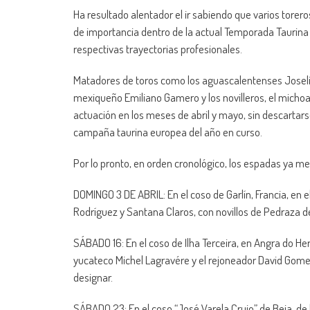
Ha resultado alentador el ir sabiendo que varios torero
de importancia dentro de la actual Temporada Taurin
respectivas trayectorias profesionales.
Matadores de toros como los aguascalentenses Joselit
mexiqueño Emiliano Gamero y los novilleros, el micho
actuación en los meses de abril y mayo, sin descartar
campaña taurina europea del año en curso.
Por lo pronto, en orden cronológico, los espadas ya 
DOMINGO 3 DE ABRIL: En el coso de Garlín, Francia, en 
Rodríguez y Santana Claros, con novillos de Pedraza d
SÁBADO 16: En el coso de Ilha Terceira, en Angra do Her
yucateco Michel Lagravére y el rejoneador David Gom
designar.
SÁBADO 23: En el coso “José Varela Crujo” de Beja, de 