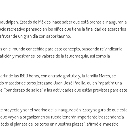
uautlalpan, Estado de México, hace saber que está pronta a inaugurar la
acio recreativo pensado en los niños que tiene la finalidad de acercarlos
sfrutar de un gran día con sabor taurino.
oros en el mundo concebida para este concepto, buscando reivindicar la
afición y mostrarles los valores de la tauromaquia, así como la
rtir de las 11:00 horas, con entrada gratuita y, la familia Marco, se
do matador de toros jerezano Juan José Padilla, quien impartirá una
á el “banderazo de salida” a las actividades que están previstas para est
te proyecto y ser el padrino de la inauguración. Estoy seguro de que est
s que vayan a organizar en su ruedo tendrán importante trascendencia
 todo el planeta de los toros en nuestras plazas”, afirmó el maestro