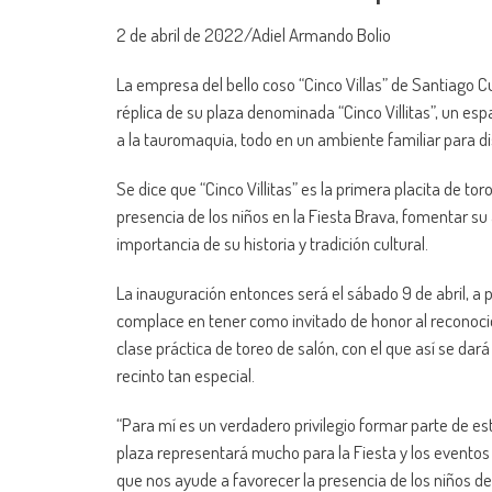
2 de abril de 2022/Adiel Armando Bolio
La empresa del bello coso “Cinco Villas” de Santiago C
réplica de su plaza denominada “Cinco Villitas”, un esp
a la tauromaquia, todo en un ambiente familiar para di
Se dice que “Cinco Villitas” es la primera placita de t
presencia de los niños en la Fiesta Brava, fomentar su 
importancia de su historia y tradición cultural.
La inauguración entonces será el sábado 9 de abril, a pa
complace en tener como invitado de honor al reconoci
clase práctica de toreo de salón, con el que así se dar
recinto tan especial.
“Para mí es un verdadero privilegio formar parte de es
plaza representará mucho para la Fiesta y los evento
que nos ayude a favorecer la presencia de los niños de