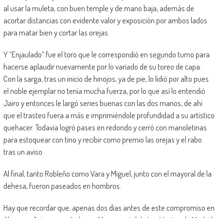
al usar la muleta, con buen temple y de mano baja, además de
acortar distancias con evidente valor y exposición por ambos lados
para matar bien y cortar las orejas.
Y “Enjaulado” fue el toro que le correspondió en segundo turno para
hacerse aplaudir nuevamente por lo variado de su toreo de capa.
Con la sarga, tras un inicio de hinojos, ya de pie, lo lidió por alto pues
el noble ejemplar no tenía mucha fuerza, por lo que así lo entendió
Jairo y entonces le largó series buenas con las dos manos, de ahí
que el trasteo fuera a más e imprimiéndole profundidad a su artístico
quehacer. Todavía logró pases en redondo y cerró con manoletinas
para estoquear con tino y recibir como premio las orejas y el rabo
tras un aviso.
Al final, tanto Robleño como Vara y Miguel, junto con el mayoral de la
dehesa, fueron paseados en hombros.
Hay que recordar que, apenas dos días antes de este compromiso en