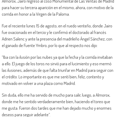
Almorox, Jairo regresó al coso Monumental de Las Ventas de Madrid
para hacer su tercera aparición en el mismo, ahora, con motivo de la
corrida en honor a la Virgen de la Paloma.
Fue el reciente lunes 15 de agosto, en el ruedo venteño, donde Jairo
fue ovacionado en el tercio y le confirmó el doctorado al francés
Adrien Salenc y ante la presencia del madrileño Ángel Sánchez, con
el ganado de Fuente Ymbro, por lo que al respecto nos dijo:
“Iba con la ilusión por las nubes ya que la fecha y la corrida invitaban
a ello. El juego de los toros no sirvió para el lucimiento y eso mermó
las ilusiones, además de que falta triunfar en Madrid para seguir con
el crédito. Lo importante es que me sentí bien, feliz, contento y
motivado en volver a una plaza como Madrid.
Sin duda, ello me ha servido de mucho para salir, luego, a Almorox,
donde me he sentido verdaderamente bien, haciendo el toreo que
me gusta. Fueron dos tardes que me han dejado mucho y enormes
deseos para seguir adelante”.