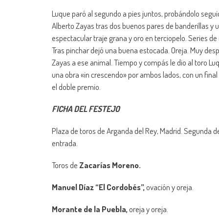
Luque paró al segundo a pies juntos, probándolo seg
Alberto Zayas tras dos buenos pares de banderillas y u
espectacular traje grana y oro en terciopelo. Series de
Tras pinchar dejó una buena estocada. Oreja. Muy desp
Zayas a ese animal. Tiempo y compás le dio al toro Luq
una obra «in crescendo» por ambos lados, con un final
el doble premio.
FICHA DEL FESTEJO
Plaza de toros de Arganda del Rey, Madrid. Segunda de 
entrada.
Toros de
Zacarías Moreno.
Manuel Díaz “El Cordobés”,
ovación y oreja.
Morante de la Puebla,
oreja y oreja.