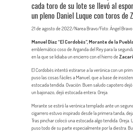
cada toro de su lote se llevó al esp
un pleno Daniel Luque con toros de 
21 de agosto de 2022/Narea Bravo/Foto: Ángel Bravo
Manuel Díaz “El Cordobés”, Morante de la Puebl
emblemático coso de Arganda del Rey para la segunda d
en la que se lidiaba un encierro con el hierro de
Zacar
El Cordobés intentó estirarse a la verónica con un pr
puso las cosas fáciles a Manuel, que a base de insiste
estocada tendida. Ovación. Buen saludo capotero dejó a
un bajonazo, dejó estocada entera. Oreja.
Morante se estiró la verónica templado ante un segundo 
cigarrero estuvo inspirado desde la primera tanda, d
Tras pinchar colocó una estocada algo tendida. Oreja. 
puso todo de su parte especialmente por la diestra. 