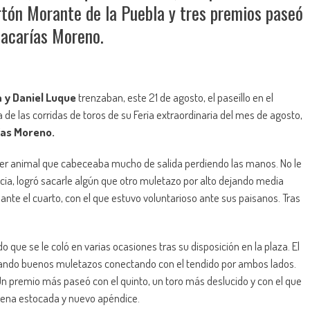
ortón Morante de la Puebla y tres premios paseó
Zacarías Moreno.
a y Daniel Luque
trenzaban, este 21 de agosto, el paseíllo en el
e las corridas de toros de su Feria extraordinaria del mes de agosto,
ías Moreno.
imer animal que cabeceaba mucho de salida perdiendo las manos. No le
ncia, logró sacarle algún que otro muletazo por alto dejando media
nte el cuarto, con el que estuvo voluntarioso ante sus paisanos. Tras
que se le coló en varias ocasiones tras su disposición en la plaza. El
ejando buenos muletazos conectando con el tendido por ambos lados.
Un premio más paseó con el quinto, un toro más deslucido y con el que
Buena estocada y nuevo apéndice.