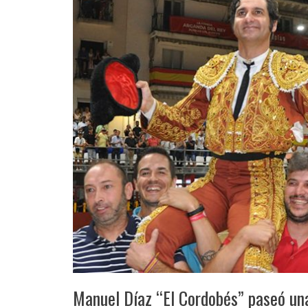
Manuel Díaz “El Cordobés” paseó una