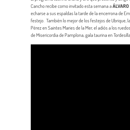
Cancho recibe como invitado esta semana a
ÁLVARO 
echarse a sus espaldas la tarde de la encerrona de Em
festejo. También lo mejor de los festejos de Ubrique, 
Pérez en Saintes Maries de la Mer, el adiós a los rue
de Misericordia de Pamplona, gala taurina en Tordesill