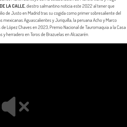
DE LA CALLE
, diestro salmantino noticia este 2022 al tener que
ilio de Justo en Madrid tras su cogida como primer sobresaliente del
las mexicanas Aguascalientes y Juriquilla, la peruana Acho y Marco
dos de López Chaves en 2023, Premio Nacional de Tauromaquia a la Casa
as y herradero en Toros de Brazuelas en Alcazarén.