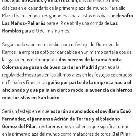
festejos de Ramos y Resurrección,
dos corridas de toros
clásicas en el calendario de la primera plaza del mundo. Para ello,
Plaza 1 ha reseñado tres ganaderías para estos dos días: un
desafío
Los Maños-Pallarés
para el 2 de abril y una corrida de
Las
Ramblas
para el 9 del mismo mes.
Según pudo saber este medio, para el festejo del Domingo de
Ramos, la empresa optó por dar cabida en un mismo cartel a dos de
las ganaderías del momento,
dos hierros de la rama Santa
Coloma que gozan de buen cartel en Madrid
gracias a la
regularidad mostrada en los últimos años en los festejos celebrados
en España y Francia. Un
guiño por parte de la empresa hacia el
aficionado y que palia en cierto modo la ausencia de hierros
más toristas en San Isidro
.
Será un festejo en el que
estarán anunciados el sevillano Esaú
Fernández, el jiennense Adrián de Torres y el toledano
Gómez del Pilar,
tres toreros que ya saben lo que significa torear
en la primera plaza del mundo como matadores de toros.
Del Pilar