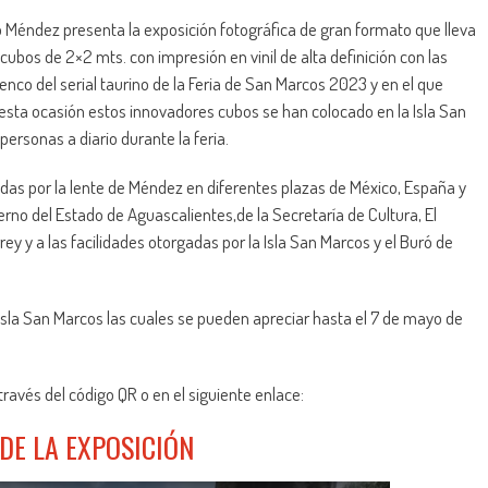
o Méndez presenta la exposición fotográfica de gran formato que lleva
 cubos de 2×2 mts. con impresión en vinil de alta definición con las
nco del serial taurino de la Feria de San Marcos 2023 y en el que
esta ocasión estos innovadores cubos se han colocado en la Isla San
ersonas a diario durante la feria.
das por la lente de Méndez en diferentes plazas de México, España y
ierno del Estado de Aguascalientes,de la Secretaría de Cultura, El
y y a las facilidades otorgadas por la Isla San Marcos y el Buró de
Isla San Marcos las cuales se pueden apreciar hasta el 7 de mayo de
ravés del código QR o en el siguiente enlace:
DE LA EXPOSICIÓN