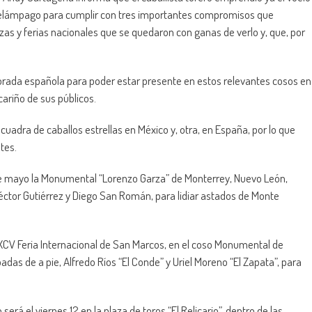
e relámpago para cumplir con tres importantes compromisos que
zas y ferias nacionales que se quedaron con ganas de verlo y, que, por
mporada española para poder estar presente en estos relevantes cosos en
 cariño de sus públicos.
adra de caballos estrellas en México y, otra, en España, por lo que
tes.
5 de mayo la Monumental “Lorenzo Garza” de Monterrey, Nuevo León,
éctor Gutiérrez y Diego San Román, para lidiar astados de Monte
CXCV Feria Internacional de San Marcos, en el coso Monumental de
adas de a pie, Alfredo Ríos “El Conde” y Uriel Moreno “El Zapata”, para
rá el viernes 12 en la plaza de toros “El Relicario”, dentro de las