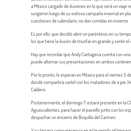
a México cargado de ilusiones en lo que será un viaj
surgieron luego de su exitosa campaña invernal en pla
cuestiones de calendario, no dan corridas en invierno.
Es por ello, que decidió abrir un paréntesis en su te
los que tiene la ilusión de triunfar en grande y sentir el
Hay que recordar que Andy Cartagena cuenta con una cu
puede alternar sus presentaciones en ambos continen
Por lo pronto, le esperan en México para el viernes 
donde compartirá cartel con los matadores de a pie, H
Caldera.
Posteriormente, el domingo 7, estará presente en la 
Aguascalientes, para hacer el paseíllo junto con los esp
despachar un encierro de Boquilla del Carmen.
Y su tercera comparecencia en este periplo relámpago se