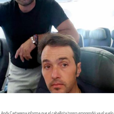
o Andy Cartagena informa que el caballista torero emprendió ya el vuelo