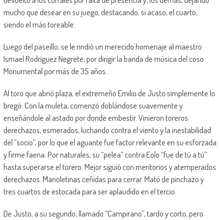
mucho que desear en su juego, destacando, si acaso, el cuarto,
siendo el más toreable.
Luego del paseíllo, se le rindió un merecido homenaje al maestro
Ismael Rodríguez Negrete, por dirigir la banda de música del coso
Monumental por más de 35 años.
Al toro que abrió plaza, el extremeño Emilio de Justo simplemente lo
bregó. Con la muleta, comenzó doblándose suavemente y
enseñándole al astado por donde embestir. Vinieron toreros
derechazos, esmerados, luchando contra el viento y la inestabilidad
del “socio”, por lo que el aguante fue factor relevante en su esforzada
y firme faena. Por naturales, su “pelea” contra Eolo “fue de tú a tú”
hasta superarse el torero. Mejor siguió con meritorios y atemperados
derechazos. Manoletinas ceñidas para cerrar. Mató de pinchazo y
tres cuartos de estocada para ser aplaudido en el tercio.
De Justo, a su segundo, llamado “Campirano”, tardo y corto, pero