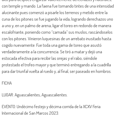
con temple y mando. La faena fue tomando tintes de una intensidad
alucinante pues comenzó a pisarle los terrenos y metido entre la
cuna de los pitones se fue jugando la vida, logrando derechazos uno
a uno y, en un palmo de arena, ligar el toreo en redondo de manera
escalofriante, poniendo como “carnada” sus muslos, rascándoselos
con los pitones. Vinieron luquesinas de un arrebato inusitado hasta
cogido nuevamente. Fue toda una gama de toreo que asustó
verdaderamente a la concurrencia. Se tiró a matar y dejó una
estocada efectiva para recibir las orejas y el rabo, siéndole
protestado el trofeo mayor y que terminó entregando a la cuadrilla
para dar triunfal vuelta al ruedo y, al final, ser paseado en hombros.
FICHA
LUGAR: Aguascalientes, Aguascalientes.
EVENTO: Undécimo festejo y décima corrida de la XCXV Feria
Internacional de San Marcos 2023.