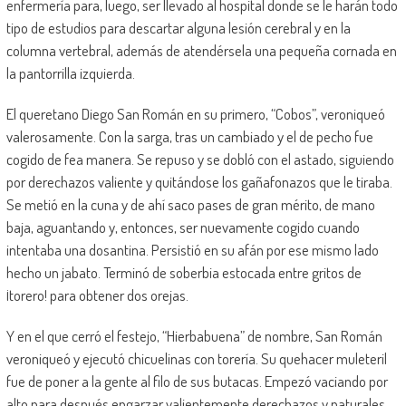
enfermería para, luego, ser llevado al hospital donde se le harán todo
tipo de estudios para descartar alguna lesión cerebral y en la
columna vertebral, además de atendérsela una pequeña cornada en
la pantorrilla izquierda.
El queretano Diego San Román en su primero, “Cobos”, veroniqueó
valerosamente. Con la sarga, tras un cambiado y el de pecho fue
cogido de fea manera. Se repuso y se dobló con el astado, siguiendo
por derechazos valiente y quitándose los gañafonazos que le tiraba.
Se metió en la cuna y de ahí saco pases de gran mérito, de mano
baja, aguantando y, entonces, ser nuevamente cogido cuando
intentaba una dosantina. Persistió en su afán por ese mismo lado
hecho un jabato. Terminó de soberbia estocada entre gritos de
¡torero! para obtener dos orejas.
Y en el que cerró el festejo, “Hierbabuena” de nombre, San Román
veroniqueó y ejecutó chicuelinas con torería. Su quehacer muleteril
fue de poner a la gente al filo de sus butacas. Empezó vaciando por
alto para después engarzar valientemente derechazos y naturales,