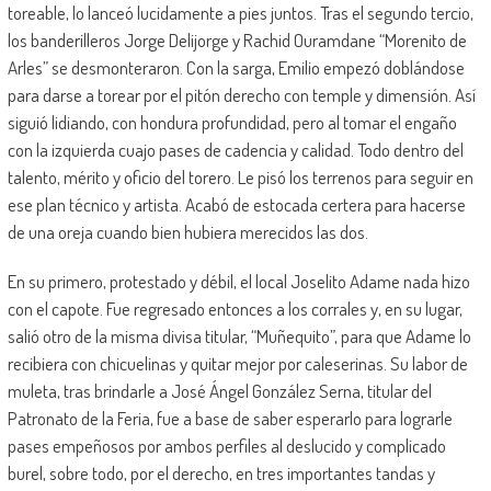
toreable, lo lanceó lucidamente a pies juntos. Tras el segundo tercio,
los banderilleros Jorge Delijorge y Rachid Ouramdane “Morenito de
Arles” se desmonteraron. Con la sarga, Emilio empezó doblándose
para darse a torear por el pitón derecho con temple y dimensión. Así
siguió lidiando, con hondura profundidad, pero al tomar el engaño
con la izquierda cuajo pases de cadencia y calidad. Todo dentro del
talento, mérito y oficio del torero. Le pisó los terrenos para seguir en
ese plan técnico y artista. Acabó de estocada certera para hacerse
de una oreja cuando bien hubiera merecidos las dos.
En su primero, protestado y débil, el local Joselito Adame nada hizo
con el capote. Fue regresado entonces a los corrales y, en su lugar,
salió otro de la misma divisa titular, “Muñequito”, para que Adame lo
recibiera con chicuelinas y quitar mejor por caleserinas. Su labor de
muleta, tras brindarle a José Ángel González Serna, titular del
Patronato de la Feria, fue a base de saber esperarlo para lograrle
pases empeñosos por ambos perfiles al deslucido y complicado
burel, sobre todo, por el derecho, en tres importantes tandas y