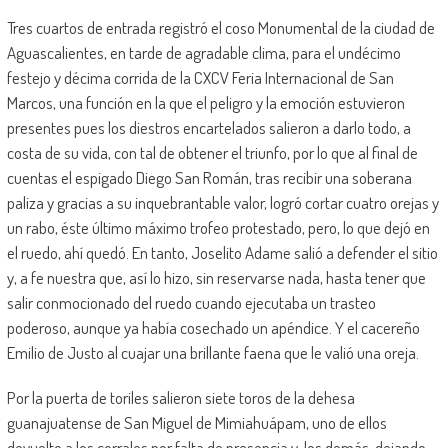
Tres cuartos de entrada registró el coso Monumental de la ciudad de
Aguascalientes, en tarde de agradable clima, para el undécimo
festejo y décima corrida de la CXCV Feria Internacional de San
Marcos, una función en la que el peligro y la emoción estuvieron
presentes pues los diestros encartelados salieron a darlo todo, a
costa de su vida, con tal de obtener el triunfo, por lo que al final de
cuentas el espigado Diego San Román, tras recibir una soberana
paliza y gracias a su inquebrantable valor, logró cortar cuatro orejas y
un rabo, éste último máximo trofeo protestado, pero, lo que dejó en
el ruedo, ahí quedó. En tanto, Joselito Adame salió a defender el sitio
y, a fe nuestra que, así lo hizo, sin reservarse nada, hasta tener que
salir conmocionado del ruedo cuando ejecutaba un trasteo
poderoso, aunque ya había cosechado un apéndice. Y el cacereño
Emilio de Justo al cuajar una brillante faena que le valió una oreja.
Por la puerta de toriles salieron siete toros de la dehesa
guanajuatense de San Miguel de Mimiahuápam, uno de ellos
devuelto a los corrales por falta de presencia y, los demás, dejando