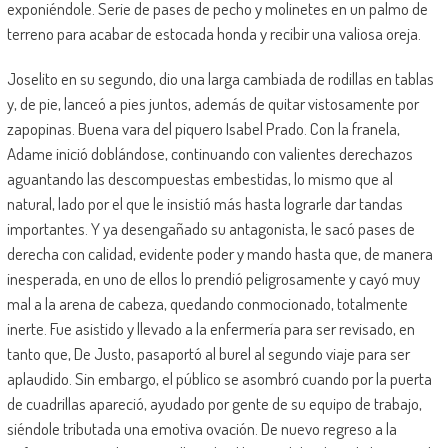
exponiéndole. Serie de pases de pecho y molinetes en un palmo de
terreno para acabar de estocada honda y recibir una valiosa oreja.
Joselito en su segundo, dio una larga cambiada de rodillas en tablas
y, de pie, lanceó a pies juntos, además de quitar vistosamente por
zapopinas. Buena vara del piquero Isabel Prado. Con la franela,
Adame inició doblándose, continuando con valientes derechazos
aguantando las descompuestas embestidas, lo mismo que al
natural, lado por el que le insistió más hasta lograrle dar tandas
importantes. Y ya desengañado su antagonista, le sacó pases de
derecha con calidad, evidente poder y mando hasta que, de manera
inesperada, en uno de ellos lo prendió peligrosamente y cayó muy
mal a la arena de cabeza, quedando conmocionado, totalmente
inerte. Fue asistido y llevado a la enfermería para ser revisado, en
tanto que, De Justo, pasaportó al burel al segundo viaje para ser
aplaudido. Sin embargo, el público se asombró cuando por la puerta
de cuadrillas apareció, ayudado por gente de su equipo de trabajo,
siéndole tributada una emotiva ovación. De nuevo regreso a la