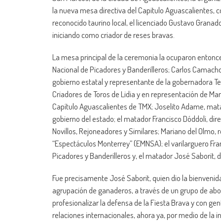
la nueva mesa directiva del Capitulo Aguascalientes, c
reconocido taurino local, el licenciado Gustavo Granad
iniciando como criador de reses bravas.
La mesa principal de la ceremonia la ocuparon entonce
Nacional de Picadores y Banderilleros; Carlos Camacho,
gobierno estatal y representante de la gobernadora Te
Criadores de Toros de Lidia y en representación de M
Capítulo Aguascalientes de TMX; Joselito Adame, matad
gobierno del estado; el matador Francisco Dóddoli, dir
Novillos, Rejoneadores y Similares; Mariano del Olmo,
“Espectáculos Monterrey” (EMNSA); el varilarguero Fr
Picadores y Banderilleros y, el matador José Saborit, d
Fue precisamente José Saborit, quien dio la bienvenid
agrupación de ganaderos, a través de un grupo de abog
profesionalizar la defensa de la Fiesta Brava y con ge
relaciones internacionales, ahora ya, por medio de la in