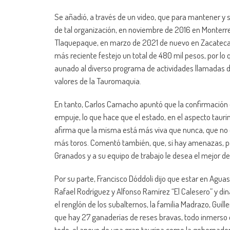
Se añadió, a través de un video, que para mantener y 
de tal organización, en noviembre de 2016 en Monterr
Tlaquepaque, en marzo de 2021 de nuevo en Zacatecas
más reciente festejo un total de 480 mil pesos, por lo
aunado al diverso programa de actividades llamadas de
valores de la Tauromaquia.
En tanto, Carlos Camacho apuntó que la confirmación d
empuje, lo que hace que el estado, en el aspecto taurin
afirma que la misma está más viva que nunca, que no 
más toros. Comentó también, que, si hay amenazas, pe
Granados y a su equipo de trabajo le desea el mejor de 
Por su parte, Francisco Dóddoli dijo que estar en Agu
Rafael Rodríguez y Alfonso Ramírez “El Calesero” y din
el renglón de los subalternos, la familia Madrazo, Guill
que hay 27 ganaderías de reses bravas, todo inmerso en
todo, el apoyo de una gran taurina como la gobernador