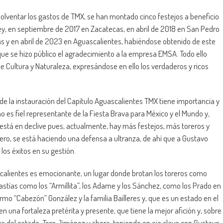
solventar los gastos de TMX, se han montado cinco festejos a beneficio
ey, en septiembre de 2017 en Zacatecas, en abril de 2018 en San Pedro
 y en abril de 2023 en Aguascalientes, habiéndose obtenido de este
 que se hizo público el agradecimiento a la empresa EMSA. Todo ello
 Cultura y Naturaleza, expresándose en ello los verdaderos y ricos
e la instauración del Capítulo Aguascalientes TMX tiene importancia y
o es fiel representante de la Fiesta Brava para México y el Mundo y,
está en declive pues, actualmente, hay más festejos, más toreros y
ro, se está haciendo una defensa a ultranza, de ahí que a Gustavo
los éxitos en su gestión.
ascalientes es emocionante, un lugar donde brotan los toreros como
astías como los “Armillita”, los Adame y los Sánchez, como los Prado en
ermo “Cabezón” González y la familia Bailleres y, que es un estado en el
 una fortaleza pretérita y presente, que tiene la mejor afición y, sobre
a del estado, Tere Jiménez y ahora, teniendo en eje clave con Gustavo