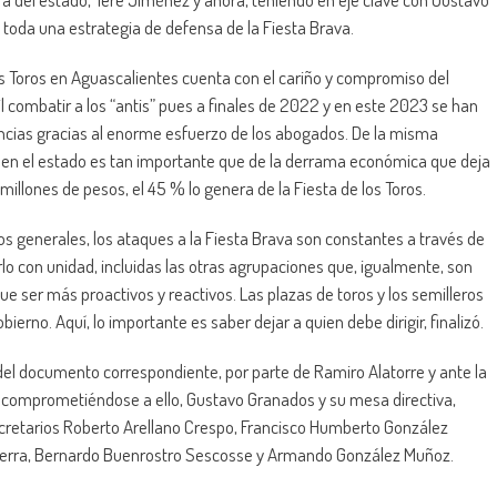
 toda una estrategia de defensa de la Fiesta Brava.
los Toros en Aguascalientes cuenta con el cariño y compromiso del
il combatir a los “antis” pues a finales de 2022 y en este 2023 se han
ancias gracias al enorme esfuerzo de los abogados. De la misma
a en el estado es tan importante que de la derrama económica que deja
millones de pesos, el 45 % lo genera de la Fiesta de los Toros.
 generales, los ataques a la Fiesta Brava son constantes a través de
lo con unidad, incluidas las otras agrupaciones que, igualmente, son
ue ser más proactivos y reactivos. Las plazas de toros y los semilleros
erno. Aquí, lo importante es saber dejar a quien debe dirigir, finalizó.
del documento correspondiente, por parte de Ramiro Alatorre y ante la
, comprometiéndose a ello, Gustavo Granados y su mesa directiva,
ecretarios Roberto Arellano Crespo, Francisco Humberto González
uerra, Bernardo Buenrostro Sescosse y Armando González Muñoz.