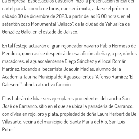
La empresa “Espectáculos Castellón” hizo la presentación oficial del
cartel para la corrida de toros, que será mixta, a darse el próximo
sábado 30 de diciembre de 2023, a partir de las 16:00 horas, en el
setentón coso Monumental “Jalisco”, de la ciudad de Yahualica de
González Gallo, en el estado de Jalisco.
En tal festejo actuarán el gran rejoneador navarro Pablo Hermoso de
Mendoza, quien así se despedirá de esa afición alteña y, a pie, irán los
matadores, el aguascalentense Diego Sánchez y el local Román
Martínez, tocando al becerrista Joaquín Macías, alumno de la
Academia Taurina Municipal de Aguascalientes “Alfonso Ramírez ‘El
Calesero’”, abrir la atractiva función.
Ellos habrán de lidiar seis ejemplares procedentes del rancho San
José de Carranco, sitio en el que se ubica la ganadería de Carranco,
con divisa en rojo, oro y plata, propiedad de doña Laura Herbert de De
Villasante, vecina del municipio de Santa María del Río, San Luis
Potosí.