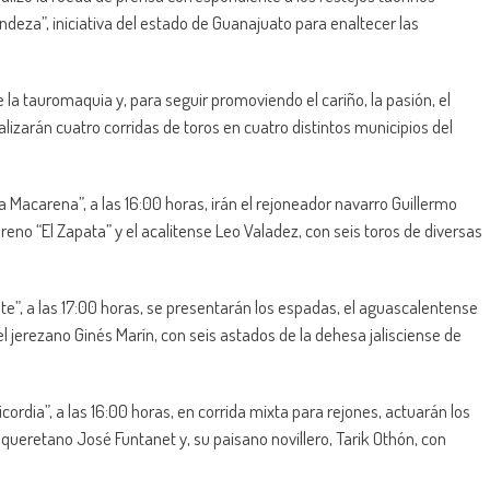
deza”, iniciativa del estado de Guanajuato para enaltecer las
la tauromaquia y, para seguir promoviendo el cariño, la pasión, el
ealizarán cuatro corridas de toros en cuatro distintos municipios del
 Macarena”, a las 16:00 horas, irán el rejoneador navarro Guillermo
oreno “El Zapata” y el acalitense Leo Valadez, con seis toros de diversas
te”, a las 17:00 horas, se presentarán los espadas, el aguascalentense
l jerezano Ginés Marín, con seis astados de la dehesa jalisciense de
ordia”, a las 16:00 horas, en corrida mixta para rejones, actuarán los
queretano José Funtanet y, su paisano novillero, Tarik Othón, con