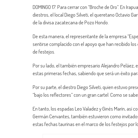
DOMINGO 17: Para cerrar con “Broche de Oro”. En Irapua
diestros, el local Diego Silveti, el queretano Octavio G
de la divisa zacatecana de Pozo Hondo.
De esta manera, el representante de la empresa “Espe
sentirse complacido con el apoyo que han recibido los 
de festejos.
Por su lado, el también empresario Alejandro Peláez, 
estas primeras fechas, sabiendo que será un éxito p
Por su parte, el diestro Diego Silveti, quien estuvo pre
“bajo los reflectores” con un gran cartel. Como se sab
En tanto, los espadas Leo Valadez y Ginés Marín, así c
Germán Cervantes, también estuvieron como invitados e
estas fechas taurinas en el marco de los festejos por