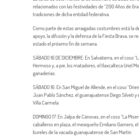
relacionados con las festividades de “200 Años de Gran
tradiciones de dicha entidad federativa.
Como parte de estas arraigadas costumbres está la de 
apoyo, la difusión y la defensa de la Fiesta Brava, se r
estado el próximo fin de semana.
SÁBADO 16 DE DICIEMBRE: En Salvatierra, en el coso “La
Hermoso y, a pie, los matadores, el tlaxcalteca Uriel M
ganaderías.
SÁBADO 16: En San Miguel de Allende, en el coso “Orien
Juan Pablo Sánchez, el guanajuatense Diego Silveti y e
Villa Carmela.
DOMINGO 17: En Jalpa de Cánovas, en el coso “La Miseric
caballeros en plaza, el mexiqueño Emiliano Gamero, el 
bureles de la vacada guanajuatense de San Martín.