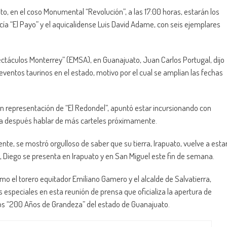
to, en el coso Monumental “Revolución”, a las 17:00 horas, estarán los
arcía “El Payo” y el aquicalidense Luis David Adame, con seis ejemplares
ctáculos Monterrey” (EMSA), en Guanajuato, Juan Carlos Portugal, dijo
eventos taurinos en el estado, motivo por el cual se amplían las fechas
en representación de “El Redondel”, apuntó estar incursionando con
ara después hablar de más carteles próximamente.
sente, se mostró orgulloso de saber que su tierra, Irapuato, vuelve a esta
e, Diego se presenta en Irapuato y en San Miguel este fin de semana.
omo el torero equitador Emiliano Gamero y el alcalde de Salvatierra,
speciales en esta reunión de prensa que oficializa la apertura de
 los “200 Años de Grandeza” del estado de Guanajuato.