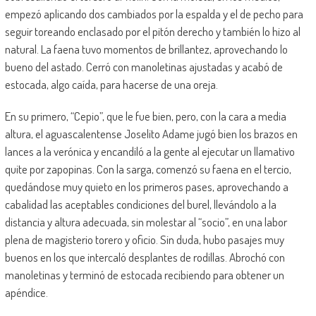
empezó aplicando dos cambiados por la espalda y el de pecho para
seguir toreando enclasado por el pitón derecho y también lo hizo al
natural. La faena tuvo momentos de brillantez, aprovechando lo
bueno del astado. Cerró con manoletinas ajustadas y acabó de
estocada, algo caída, para hacerse de una oreja.
En su primero, “Cepio”, que le fue bien, pero, con la cara a media
altura, el aguascalentense Joselito Adame jugó bien los brazos en
lances a la verónica y encandiló a la gente al ejecutar un llamativo
quite por zapopinas. Con la sarga, comenzó su faena en el tercio,
quedándose muy quieto en los primeros pases, aprovechando a
cabalidad las aceptables condiciones del burel, llevándolo a la
distancia y altura adecuada, sin molestar al “socio”, en una labor
plena de magisterio torero y oficio. Sin duda, hubo pasajes muy
buenos en los que intercaló desplantes de rodillas. Abrochó con
manoletinas y terminó de estocada recibiendo para obtener un
apéndice.