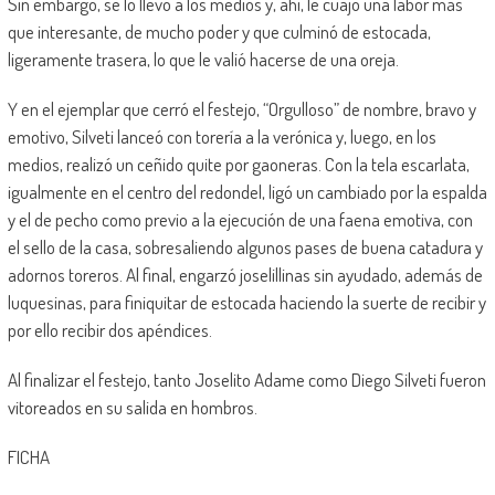
Sin embargo, se lo llevó a los medios y, ahí, le cuajó una labor más
que interesante, de mucho poder y que culminó de estocada,
ligeramente trasera, lo que le valió hacerse de una oreja.
Y en el ejemplar que cerró el festejo, “Orgulloso” de nombre, bravo y
emotivo, Silveti lanceó con torería a la verónica y, luego, en los
medios, realizó un ceñido quite por gaoneras. Con la tela escarlata,
igualmente en el centro del redondel, ligó un cambiado por la espalda
y el de pecho como previo a la ejecución de una faena emotiva, con
el sello de la casa, sobresaliendo algunos pases de buena catadura y
adornos toreros. Al final, engarzó joselillinas sin ayudado, además de
luquesinas, para finiquitar de estocada haciendo la suerte de recibir y
por ello recibir dos apéndices.
Al finalizar el festejo, tanto Joselito Adame como Diego Silveti fueron
vitoreados en su salida en hombros.
FICHA