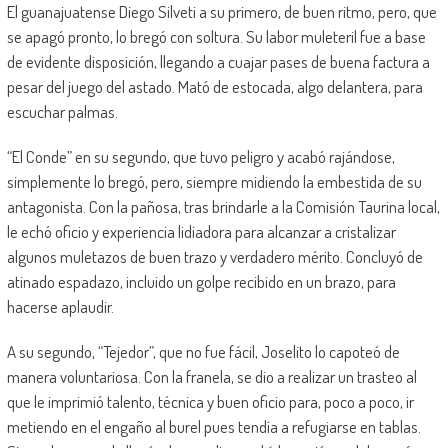
El guanajuatense Diego Silveti a su primero, de buen ritmo, pero, que
se apagó pronto, lo bregó con soltura. Su labor muleteril fue a base
de evidente disposición, llegando a cuajar pases de buena factura a
pesar del juego del astado. Mató de estocada, algo delantera, para
escuchar palmas.
“El Conde” en su segundo, que tuvo peligro y acabó rajándose,
simplemente lo bregó, pero, siempre midiendo la embestida de su
antagonista. Con la pañosa, tras brindarle a la Comisión Taurina local,
le echó oficio y experiencia lidiadora para alcanzar a cristalizar
algunos muletazos de buen trazo y verdadero mérito. Concluyó de
atinado espadazo, incluido un golpe recibido en un brazo, para
hacerse aplaudir.
A su segundo, “Tejedor”, que no fue fácil, Joselito lo capoteó de
manera voluntariosa. Con la franela, se dio a realizar un trasteo al
que le imprimió talento, técnica y buen oficio para, poco a poco, ir
metiendo en el engaño al burel pues tendía a refugiarse en tablas.