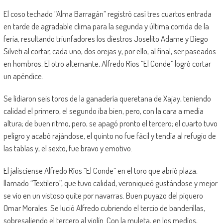
El coso techado “Alma Barragán” registró casí tres cuartos entrada
en tarde de agradable clima para la segunda y última corrida de la
feria, resultando triunfadores los diestros Joselito Adame y Diego
Silveti al cortar, cada uno, dos orejas y, por ello, al final, ser paseados
en hombros. El otro alternante, Alfredo Ríos “El Conde” logró cortar
un apéndice.
Se lidiaron seis toros de la ganadería queretana de Xajay, teniendo
calidad el primero, el segundo iba bien, pero, con la cara a media
altura; de buen ritmo, pero, se apagó pronto el tercero; el cuarto tuvo
peligro y acabó rajándose, el quinto no fue fácil y tendía al refugio de
las tablas y, el sexto, fue bravo y emotivo.
El jalisciense Alfredo Ríos “El Conde” en el toro que abrió plaza,
llamado “Textilero”, que tuvo calidad, veroniqueó gustándose y mejor
se vio en un vistoso quite por navarras. Buen puyazo del piquero
Omar Morales. Se lució Alfredo cubriendo el tercio de banderillas,
sobresaliendo el tercero al violín. Con la muleta, en los medios,