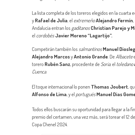
La lista completa de los toreros elegidos en la cuarta 
y
Rafael de Julia
; el
extremeño
Alejandro Fermín
,
Andalucía entran los
gaditanos
Christian Parejo
y M
el
cordobés
Javier
Moreno “Lagartijo”.
Competirán también los
salmantinos
Manuel Diosle
Alejandro Marcos
y
Antonio Grande
. De
Albacete
e
torero
Rubén Sanz
, procedente de
Soria
; el
toledano
Cuenca
.
El toque internacional lo ponen
Thomas Joubert
, q
Alfonso de Lima
, y el
portugués
Manuel Dias Gom
Todos ellos buscarán su oportunidad para llegar a la fin
premio del certamen, una vez más, será torear el 12 
Copa Chenel 2024.