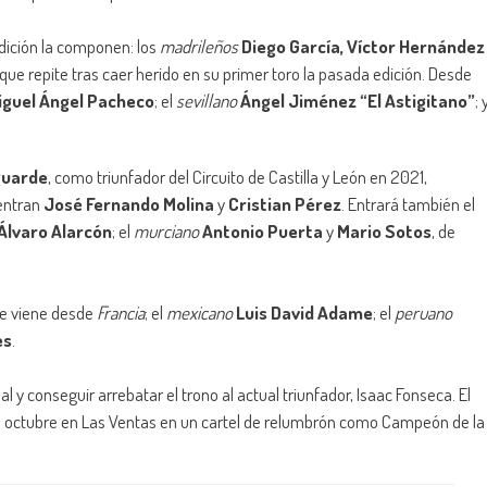
edición la componen: los
madrileños
Diego García, Víctor Hernández
 que repite tras caer herido en su primer toro la pasada edición. Desde
iguel Ángel Pacheco
; el
sevillano
Ángel Jiménez “El Astigitano”
; 
guarde
, como triunfador del Circuito de Castilla y León en 2021,
ntran
José Fernando Molina
y
Cristian Pérez
. Entrará también el
Álvaro Alarcón
; el
murciano
Antonio Puerta
y
Mario Sotos
, de
ue viene desde
Francia
; el
mexicano
Luis David Adame
; el
peruano
es
.
al y conseguir arrebatar el trono al actual triunfador, Isaac Fonseca. El
de octubre en Las Ventas en un cartel de relumbrón como Campeón de la